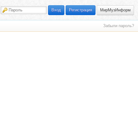
МирМузИнформ
Вход
Регистрация
Забыли пароль?