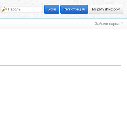
МирМузИнформ
Вход
Регистрация
Забыли пароль?