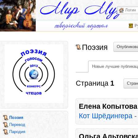
Р
Поэзия
Опубликова
Новые лучшие публикац
Страница
1
Стра
Елена Копытова
Кот Шрёдингера
Поэзия
Перевод
Пародия
Ольга Альтовск