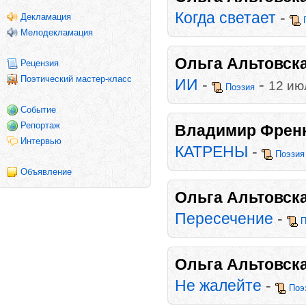
Когда светает
-
Декламация
Мелодекламация
Ольга Альтовск
Рецензия
Поэтический мастер-класс
ИИ
-
-
12 ию
Поэзия
Событие
Репортаж
Владимир Френ
Интервью
КАТРЕНЫ
-
Поэзия
Объявление
Ольга Альтовск
Пересечение
-
П
Ольга Альтовск
Не жалейте
-
Поэ