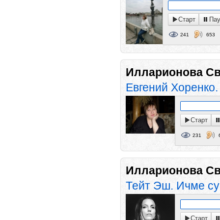
Старт
Пау
241
653
Илларионова Св
Евгений Хоренко.
Старт
231
Илларионова Св
Тейт Эш. Ичме су
Старт