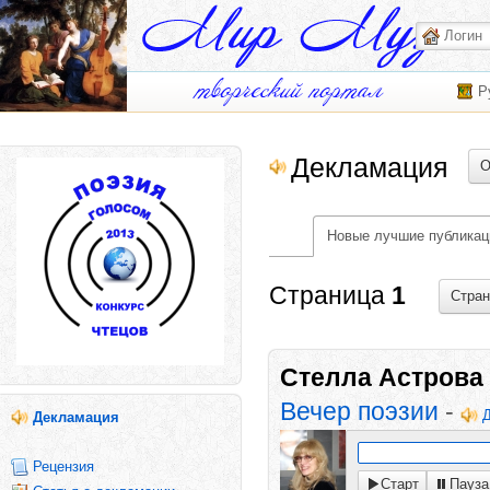
Р
Декламация
О
Новые лучшие публикац
Страница
1
Стра
Стелла Астрова
Вечер поэзии
-
Декламация
Рецензия
Старт
Пауза