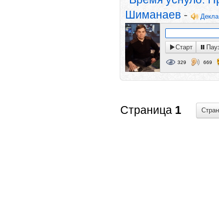
Шиманаев
-
Декла
Старт
Пау
329
669
Страница
1
Стра