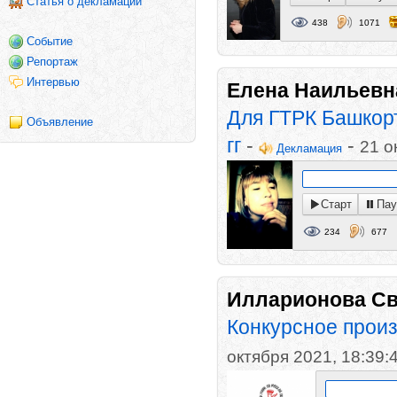
Статья о декламации
438
1071
Событие
Репортаж
Интервью
Елена Наильевн
Для ГТРК Башкорт
Объявление
гг
-
-
21 о
Декламация
Старт
Пау
234
677
Илларионова Св
Конкурсное произ
октября 2021, 18:39: