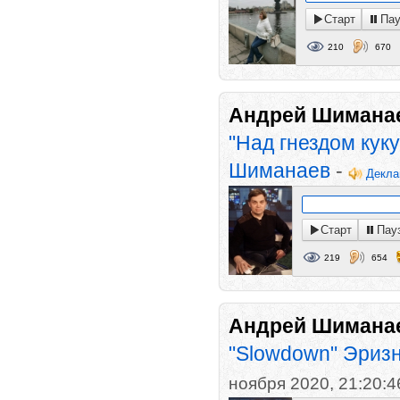
Старт
Пау
210
670
Андрей Шимана
"Над гнездом кук
Шиманаев
-
Декла
Старт
Пау
219
654
Андрей Шимана
"Slowdown" Эриз
ноября 2020, 21:20:4