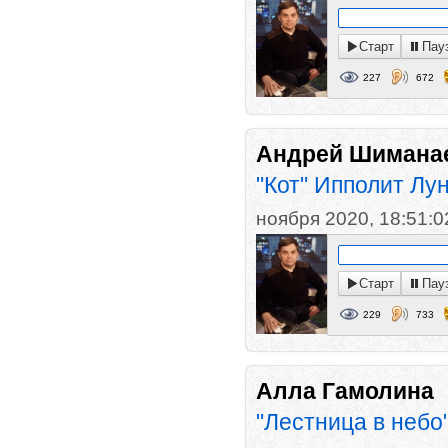
Старт
Пау
227
672
Андрей Шимана
"Кот" Ипполит Лу
ноября 2020, 18:51:0
Старт
Пау
229
733
Алла Гамолина
"Лестница в небо