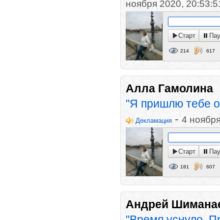
ноября 2020, 20:53:5
Старт
Пау
214
617
Алла Гамолина
"Я пришлю тебе о
-
4 ноября
Декламация
Старт
Пау
181
607
Андрей Шимана
"Время уснуло. П