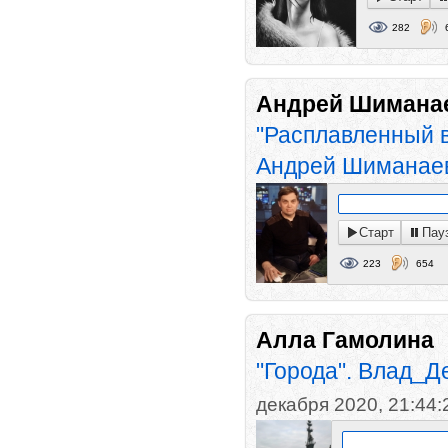
282
Андрей Шимана
"Расплавленный в
Андрей Шиманае
Старт
Пау
223
654
Алла Гамолина
"Города". Влад_Д
декабря 2020, 21:44: