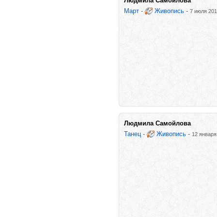
Людмила Самойлова
Март
-
Живопись
-
7 июля 201
Людмила Самойлова
Танец
-
Живопись
-
12 января