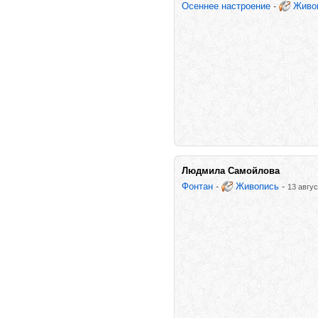
Осеннее настроение
-
Живо
Людмила Самойлова
Фонтан
-
Живопись
-
13 авгус