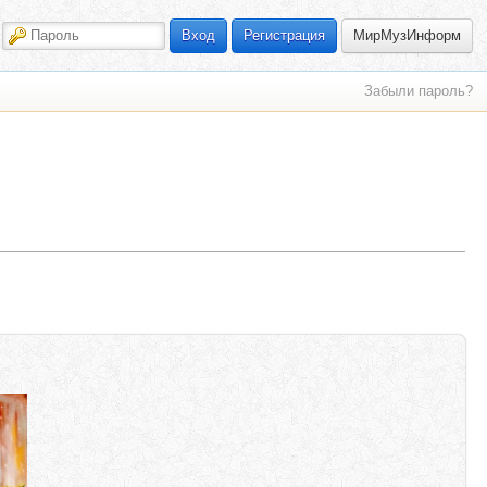
МирМузИнформ
Вход
Регистрация
Забыли пароль?