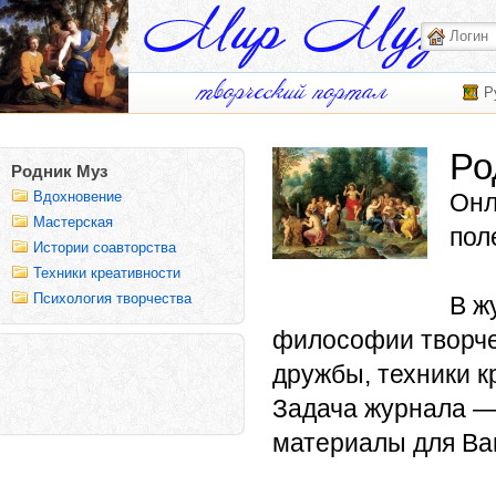
Р
Ро
Родник Муз
Вдохновение
Онл
Мастерская
пол
Истории соавторства
Техники креативности
Психология творчества
В ж
философии творчес
дружбы, техники к
Задача журнала —
материалы для Ва