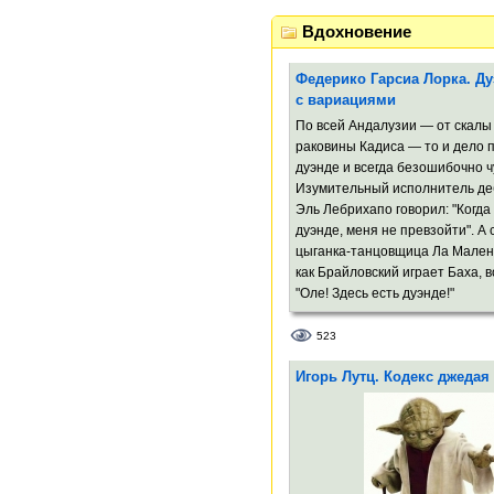
Вдохновение
Федерико Гарсиа Лорка. Ду
с вариациями
По всей Андалузии — от скалы
раковины Кадиса — то и дело
дуэнде и всегда безошибочно ч
Изумительный исполнитель де
Эль Лебрихапо говорил: "Когда
дуэнде, меня не превзойти". А 
цыганка-танцовщица Ла Мален
как Брайловский играет Баха, в
"Оле! Здесь есть дуэнде!"
523
Игорь Лутц. Кодекс джедая