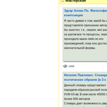
Мастерская
векам. Предельно явив свой кр
беспредельно являет все, что н
Эдгар Аллан По. Философи
век: навек.
композиции
Я часто думаю о том, какой бы
представляло признание автор
бы захотел, т.е., скорее, мог р
за шагом все те процессы, чер
проходило какое-либо из его
произведений, пока оно достиг
окончательной формы.
1069
Наталия Павлович. Словар
поэтических образов (в 2-х
Данный словарь представляет 
парадигм образов русской поэ
XVIII-XX вв. В нем около 40000
более 600 авторов.
Словарь дает возможность уви