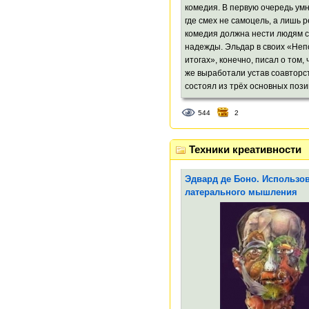
чтения.
комедия. В первую очередь умн
где смех не самоцель, а лишь р
комедия должна нести людям с
надежды. Эльдар в своих «Не
итогах», конечно, писал о том,
же выработали устав соавторс
состоял из трёх основных пози
544
2
Техники креативности
Эдвард де Боно. Использо
латерального мышления