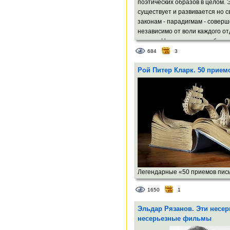
поэтических образов в целом. 
существует и развивается но 
законам - парадигмам - совер
независимо от воли каждого о
автора. Но все вместе - и боль
маленькие поэты - участвуют в 
684
3
развитии. Просматривая кажд
Рой Питер Кларк. 50 прием
парадигму словаря, можно увид
развивалась и какой вклад внес
процесс тот или иной поэт.
Легендарные «50 приемов пис
написанные Роем Питером Кла
1650
1
Peter Clark], и переведенные 
с разрешения Института Пойн
Эльдар Рязанов. Эти несер
[The Poynter Institute, USA]. Чит
несерьезные фильмы
применяйте на практике и