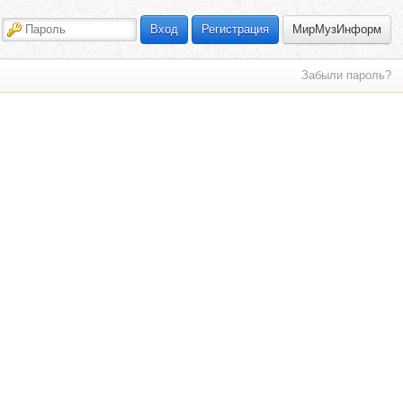
МирМузИнформ
Вход
Регистрация
Забыли пароль?