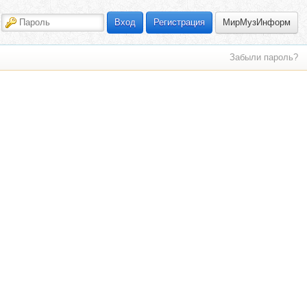
МирМузИнформ
Вход
Регистрация
Забыли пароль?