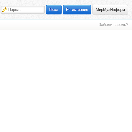
МирМузИнформ
Вход
Регистрация
Забыли пароль?