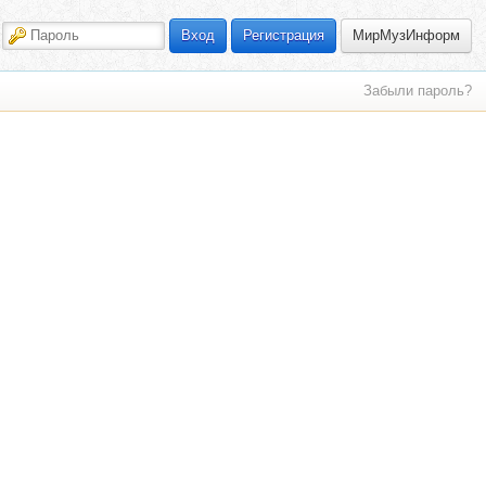
МирМузИнформ
Вход
Регистрация
Забыли пароль?