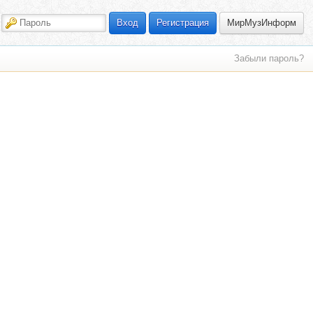
МирМузИнформ
Вход
Регистрация
Забыли пароль?