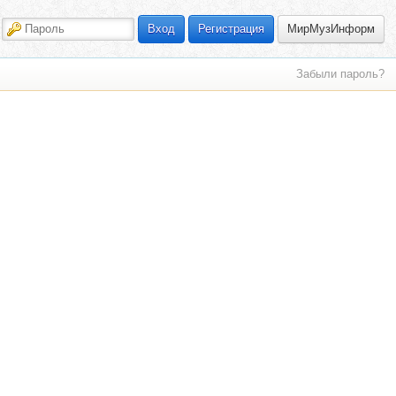
МирМузИнформ
Вход
Регистрация
Забыли пароль?