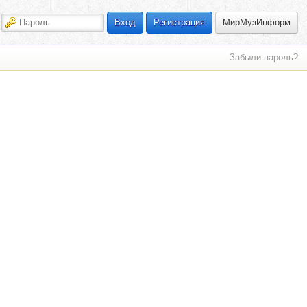
МирМузИнформ
Вход
Регистрация
Забыли пароль?