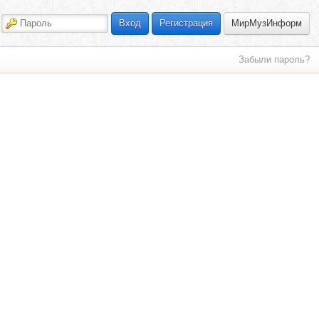
МирМузИнформ
Вход
Регистрация
Забыли пароль?