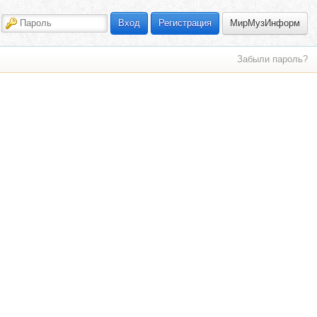
МирМузИнформ
Вход
Регистрация
Забыли пароль?