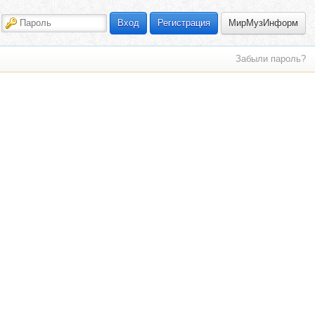
МирМузИнформ
Вход
Регистрация
Забыли пароль?