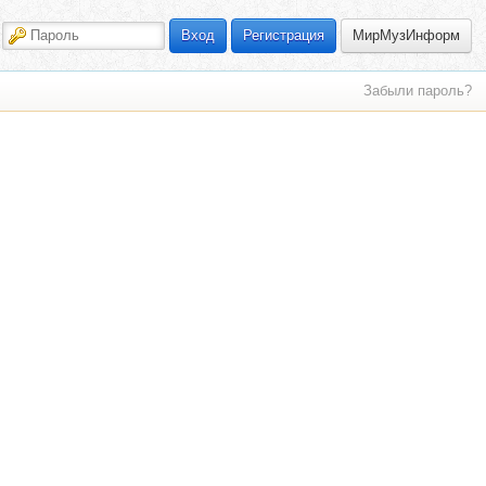
МирМузИнформ
Вход
Регистрация
Забыли пароль?