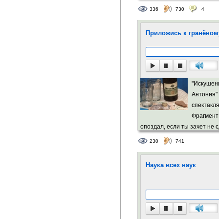
336
730
4
Приложись к гранёном
"Искушен
Антония"
спектакля
Фрагмент 
опоздал, если ты зачет не с
230
741
Наука всех наук