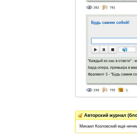
революцию..."...
262
791
Будь самим собой!
"Каждый из нас в ответе" -
бард-опера, премьера в мае
Фрагмент 3 - "Будь самим соб
239
755
1
Авторский журнал (бло
Михаил Козловский ещё ничем