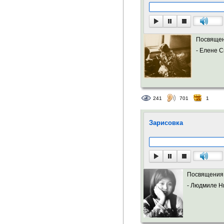
Посвящен
- Елене С
241
701
1
Зарисовка
Посвящения 
- Людмиле Ни 