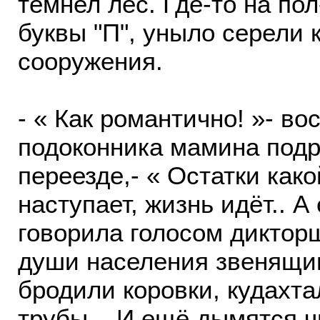
темнел лес. Где-то на по
буквы "П", уныло серели 
сооружения.
- « Как романтично! »- во
подоконника мамина подр
переезде,- « Oстатки како
наступает, жизнь идёт.. А
говорила голосом диктор
души населения звенящими
бродили коровки, кудахт
трубы... И ещё дымятся ч