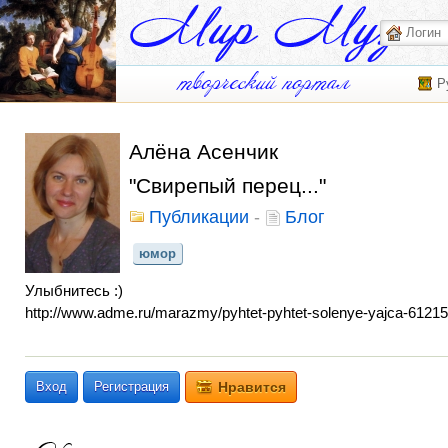
Р
Алёна Асенчик
"Свирепый перец..."
Публикации
-
Блог
юмор
Улыбнитесь :)
http://www.adme.ru/marazmy/pyhtet-pyhtet-solenye-yajca-61215
Вход
Регистрация
Нравится