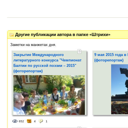
Другие публикации автора в папке «Штрихи»
Заметки на манжетах дня.
Закрытие Международного
9 мая 2015 года в
литературного конкурса "Чемпионат
(фоторепортаж)
Балтии по русской поэзии – 2015"
(фоторепортаж)
С Днём Победы!
652
4
1
6 июня завершился
Чемпионат Балтии по