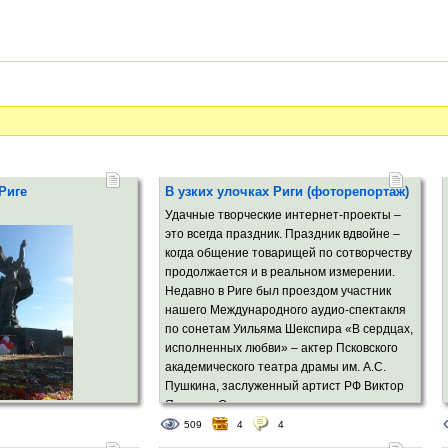
 Риге
В узких улочках Риги (фоторепортаж)
Удачные творческие интернет-проекты –
это всегда праздник. Праздник вдвойне –
когда общение товарищей по сотворчеству
продолжается и в реальном измерении.
Недавно в Риге был проездом участник
нашего Международного аудио-спектакля
по сонетам Уильяма Шекспира «В сердцах,
исполненных любви» – актер Псковского
академического театра драмы им. А.С.
Пушкина, заслуженный артист РФ Виктор
Яковлев. Он путешествовал со своими
добрыми друзьями. Это – доктор
509
4
4
культурологии Елена Волкова (Москва) и