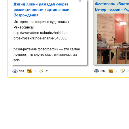
Фестиваль «Балти
Дэвид Хокни разгадал секрет
русской поэзии – 2015
, который
Вечер поэзии «Ро
реалистичности картин эпохи
проводился на портале
Stihi.lv
. В
Возрождения
361
3
конкурсе приняли участие 287 авторов из
19 стран мира. Латвийские литераторы
Интересная теория о художниках
собрались в узком кругу, чтобы отметить
Ренессанса:
это событие. Нас гостеприимно приняла
http://www.adme.ru/hudozhniki-i-art-
на своей даче Елена Копытова.
proekty/sekretnoe-znanie-543505/
"Изобретение фотографии — это самое
лучшее, что случилось с живописью за
всю...
В последний день в
392
2
348
1
2
Латвии, в Доме Мос
поэзии «Родная речь
культуры в Латвии -
«Балтийская строфа
известные поэты из