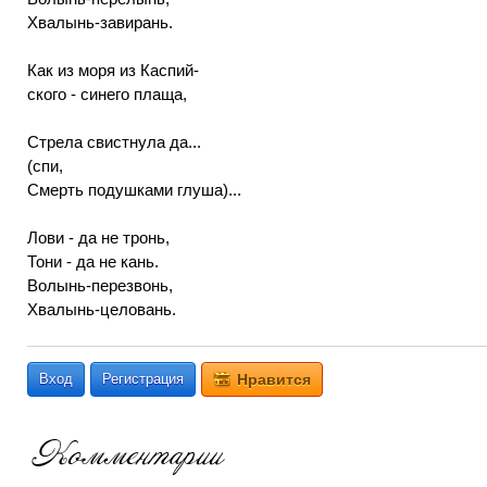
Хвалынь-завирань.
Как из моря из Каспий-
ского - синего плаща,
Стрела свистнула да...
(спи,
Смерть подушками глуша)...
Лови - да не тронь,
Тони - да не кань.
Волынь-перезвонь,
Хвалынь-целовань.
Вход
Регистрация
Нравится