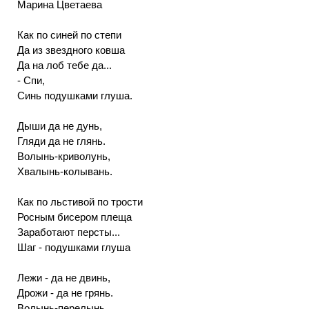
Марина Цветаева
Как по синей по степи
Да из звездного ковша
Да на лоб тебе да...
- Спи,
Синь подушками глуша.
Дыши да не дунь,
Гляди да не глянь.
Волынь-криволунь,
Хвалынь-колывань.
Как по льстивой по трости
Росным бисером плеща
Заработают персты...
Шаг - подушками глуша
Лежи - да не двинь,
Дрожи - да не грянь.
Волынь-перелынь,