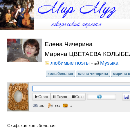
Елена Чичерина
Марина ЦВЕТАЕВА КОЛЫБЕЛЬ
любимые поэты
-
Музыка
колыбельная
елена чичерина
марина ц
Старт
Пауза
Стоп
287
651
1
Скифская колыбельная