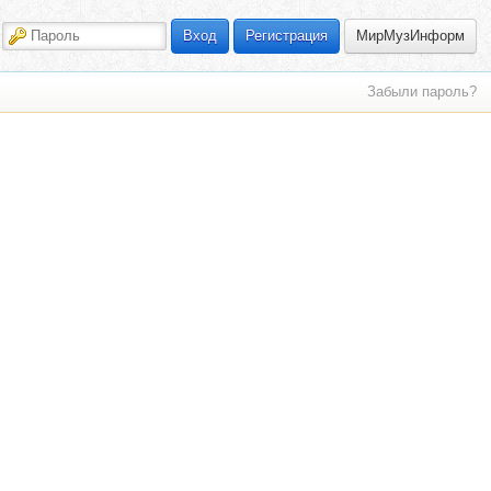
МирМузИнформ
Вход
Регистрация
Забыли пароль?