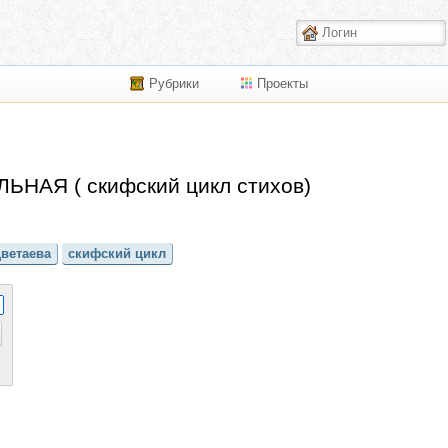
Рубрики
Проекты
НАЯ ( скифский цикл стихов)
ветаева
скифский цикл