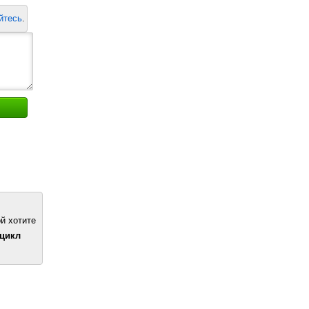
йтесь
.
й хотите
цикл