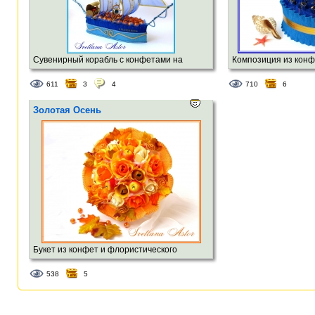
Сувенирный корабль с конфетами на
Композиция из конф
борту. д-60см,в-50см
монеток.
611
3
4
710
6
Золотая Осень
Букет из конфет и флористического
материала.
538
5