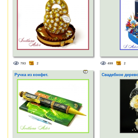
793
2
499
2
Ручка из конфет.
Свадебное дерево