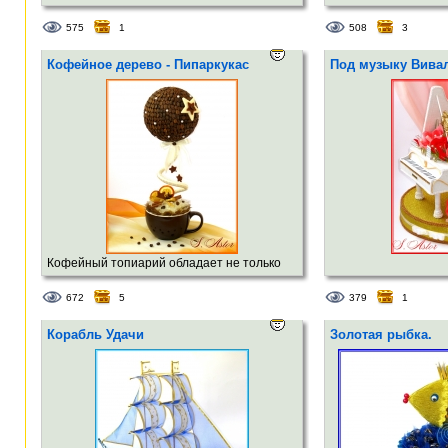
575
1
508
3
Кофейное дерево - Пипаркукас
Под музыку Вивал
Кофейный топиарий обладает не только
свойствами всех топиариев приносить
672
5
379
1
счастье в дом и является украшением
интерьера, но ещё обладает
Корабль Удачи
Золотая рыбка.
неповторимым ароматом кофе и специй
(корица, анис, апельсин), который создаёт
атм