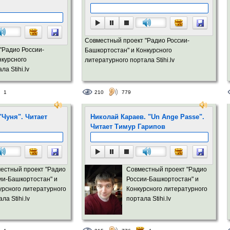
Совместный проект "Радио России-
"Радио России-
Башкортостан" и Конкурсного
нкурсного
литературного портала Stihi.lv
а Stihi.lv
1
210
779
Чуня". Читает
Николай Караев. "Un Ange Passe".
Читает Тимур Гарипов
естный проект "Радио
Совместный проект "Радио
ии-Башкортостан" и
России-Башкортостан" и
урсного литературного
Конкурсного литературного
ла Stihi.lv
портала Stihi.lv