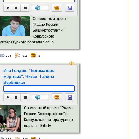
Совместный проект
"Радио России-
Башкортостан" и
Конкурсного
литературного портала Stihi.lv
235
811
1
Ина Голдин. "Богоматерь
мертвых". Читает Галина
Вербицкая
Совместный проект "Радио
России-Башкортостан" и
Конкурсного литературного
портала Stihi.lv