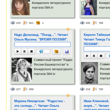
Конкурсного литературного
Конкурс
портала Stihi.lv
портала 
225
821
1
209
789
Надя Делаланд. "Поезд...". Читает
Кирилл Табишев
Ольга Мусина. "ВРЕМЯ ПОЭЗИИ".
Читает Тимур Г
ПОЭЗИИ".
Совместный проект "Радио
Совмес
России-Башкортостан" и
России
Конкурсного литературного
Конкур
портала Stihi.lv
портала
227
856
219
765
Марина Немарская. "Радостно -
Иван Клиновой.
это солнце...". Читает Ольга
моря...". Читае