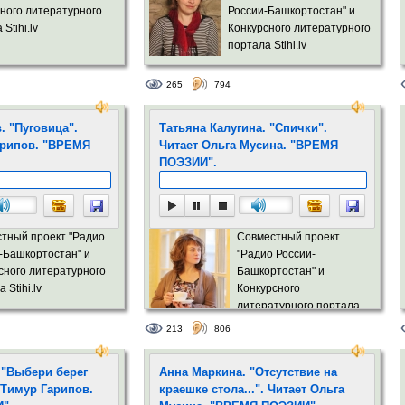
ного литературного
России-Башкортостан" и
Stihi.lv
Конкурсного литературного
портала Stihi.lv
265
794
. "Пуговица".
Татьяна Калугина. "Спички".
арипов. "ВРЕМЯ
Читает Ольга Мусина. "ВРЕМЯ
ПОЭЗИИ".
тный проект "Радио
Совместный проект
-Башкортостан" и
"Радио России-
сного литературного
Башкортостан" и
 Stihi.lv
Конкурсного
литературного портала
Stihi.lv
213
806
 "Выбери берег
Анна Маркина. "Отсутствие на
т Тимур Гарипов.
краешке стола...". Читает Ольга