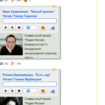
207
820
1
Иван Храмовник. "Белый кролик".
Читает Тимур Гарипов
Совместный проект
"Радио России-
Башкортостан" и
Конкурсного
литературного портала
Stihi.lv
211
733
Регина Кришавицки. "Есть сад".
Читает Галина Вербицкая
Совместный проект
"Радио России-