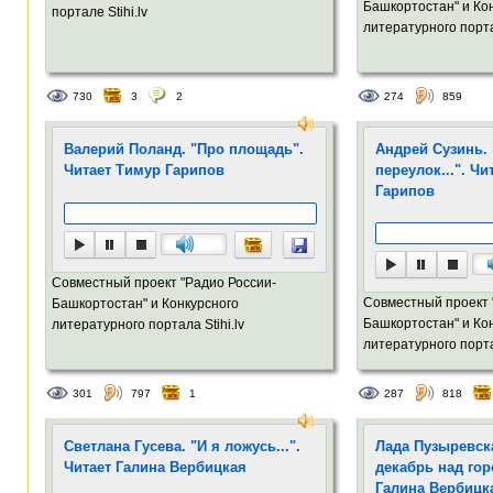
Башкортостан" и Ко
портале Stihi.lv
литературного портал
730
3
2
274
859
Валерий Поланд. "Про площадь".
Андрей Сузинь.
Читает Тимур Гарипов
переулок...". Ч
Гарипов
Совместный проект "Радио России-
Совместный проект 
Башкортостан" и Конкурсного
Башкортостан" и Ко
литературного портала Stihi.lv
литературного портал
301
797
1
287
818
Светлана Гусева. "И я ложусь...".
Лада Пузыревска
Читает Галина Вербицкая
декабрь над гор
Галина Вербицк