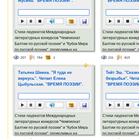
Мусина. "ВРЕМЯ ПОЭЗИИ".
"ВРЕМЯ ПОЭЗИИ
Стихи лауреатов Международных
Стихи лауреатов М
литературных конкурсов "Чемпионат
литературных конку
Балтии по русской поэзии" и "Кубок Мира
Балтии по русской п
по русской поэзии", проводимых на
по русской поэзии",
портале Stihi.lv
портале Stihi.lv
207
764
1
211
815
Татьяна Шеина. "Я туда не
Тейт Эш. "Сказк
вернусь". Читает Елена
безрыбье". Чита
Цыбульская. "ВРЕМЯ ПОЭЗИИ".
"ВРЕМЯ ПОЭЗИИ
Стихи лауреатов Международных
Стихи лауреатов М
литературных конкурсов "Чемпионат
литературных конку
Балтии по русской поэзии" и "Кубок Мира
Балтии по русской п
по русской поэзии", проводимых на
по русской поэзии",