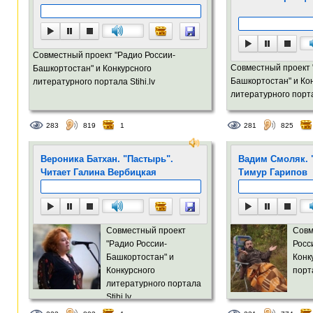
Совместный проект "Радио России-
Совместный проект 
Башкортостан" и Конкурсного
Башкортостан" и Ко
литературного портала Stihi.lv
литературного портал
283
819
1
281
825
Вероника Батхан. "Пастырь".
Вадим Смоляк. "
Читает Галина Вербицкая
Тимур Гарипов
Совместный проект
Совм
"Радио России-
Росс
Башкортостан" и
Конк
Конкурсного
порта
литературного портала
Stihi.lv