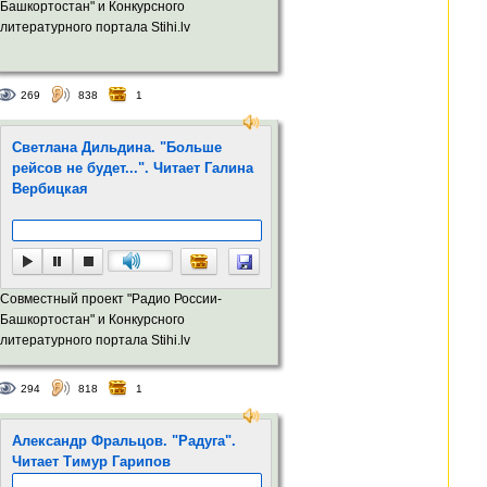
Башкортостан" и Конкурсного
литературного портала Stihi.lv
269
838
1
Светлана Дильдина. "Больше
рейсов не будет...". Читает Галина
Вербицкая
Совместный проект "Радио России-
Башкортостан" и Конкурсного
литературного портала Stihi.lv
294
818
1
Александр Фральцов. "Радуга".
Читает Тимур Гарипов