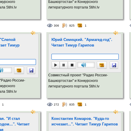
нкурсного
Башкортостан" и Конкурсного
а Stihi.lv
литературного портала Stihi.lv
306
825
1
 "Слепой
Юрий Семецкий. "Армагед-год".
итает Тимур
Читает Тимур Гарипов
Совместный проект "Радио России-
"Радио России-
Башкортостан" и Конкурсного
нкурсного
литературного портала Stihi.lv
а Stihi.lv
1
272
835
1
я. "И стал
Константин Комаров. "Куда-то
одом...". Читает
исчезает...". Читает Тимур Гарипов
ая