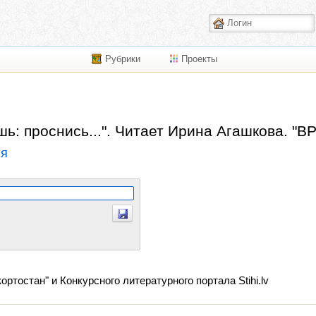
Рубрики
Проекты
шь: проснись...". Читает Ирина Агашкова. 
ия
остан" и Конкурсного литературного портала Stihi.lv