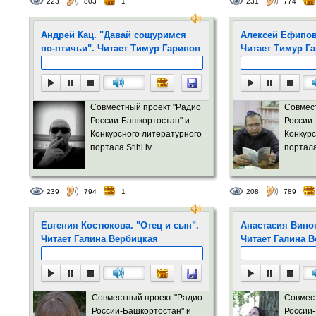
223
803
1
231
774
Андрей Кац. "Давай сощуримся
Алексей Ефипов
по-птичьи". Читает Тимур Гарипов
Читает Тимур Г
Совместный проект "Радио
Совмес
России-Башкортостан" и
России-
Конкурсного литературного
Конкурс
портала Stihi.lv
портала 
239
794
1
208
789
Евгения Костюкова. "Отец и сын".
Анастасия Вино
Читает Галина Вербицкая
Читает Галина 
Совместный проект "Радио
Совмес
России-Башкортостан" и
России-