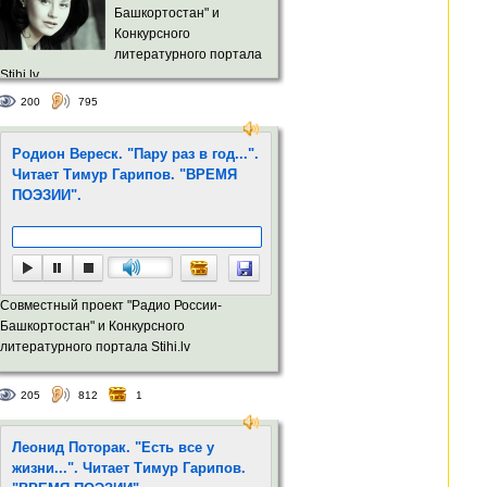
Башкортостан" и
Конкурсного
литературного портала
Stihi.lv
200
795
Родион Вереск. "Пару раз в год...".
Читает Тимур Гарипов. "ВРЕМЯ
ПОЭЗИИ".
Совместный проект "Радио России-
Башкортостан" и Конкурсного
литературного портала Stihi.lv
205
812
1
Леонид Поторак. "Есть все у
жизни...". Читает Тимур Гарипов.