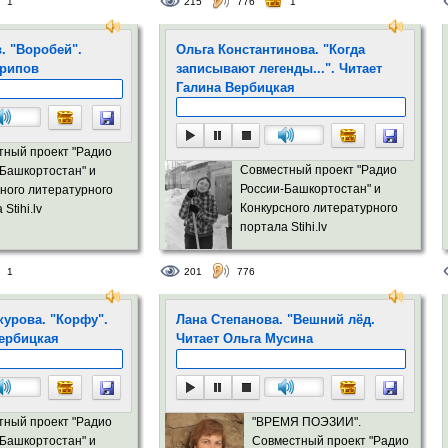
1
215
776
1
. "Воробей".
Ольга Константинова. "Когда
арипов
записывают легенды...". Читает
Галина Вербицкая
тный проект "Радио
Совместный проект "Радио
Башкортостан" и
России-Башкортостан" и
ного литературного
Конкурсного литературного
Stihi.lv
портала Stihi.lv
1
201
776
курова. "Корфу".
Лана Степанова. "Вешний лёд.
Вербицкая
Читает Ольга Мусина
тный проект "Радио
"ВРЕМЯ ПОЭЗИИ".
Башкортостан" и
Совместный проект "Радио