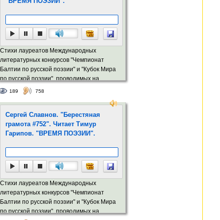
"ВРЕМЯ ПОЭЗИИ".
Стихи лауреатов Международных
литературных конкурсов "Чемпионат
Балтии по русской поэзии" и "Кубок Мира
по русской поэзии", проводимых на
портале Stihi.lv
189
758
Сергей Славнов. "Берестяная
грамота #752". Читает Тимур
Гарипов. "ВРЕМЯ ПОЭЗИИ".
Стихи лауреатов Международных
литературных конкурсов "Чемпионат
Балтии по русской поэзии" и "Кубок Мира
по русской поэзии", проводимых на