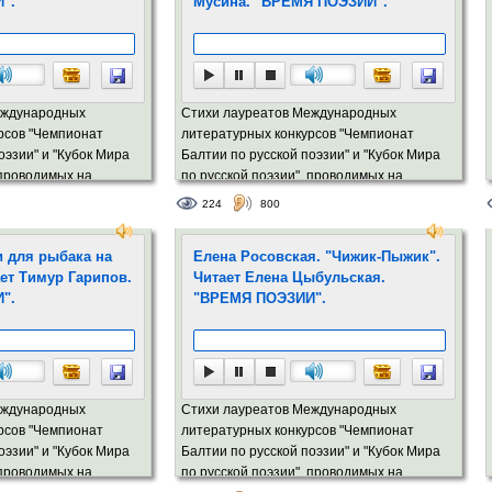
".
Мусина. "ВРЕМЯ ПОЭЗИИ".
еждународных
Стихи лауреатов Международных
рсов "Чемпионат
литературных конкурсов "Чемпионат
оэзии" и "Кубок Мира
Балтии по русской поэзии" и "Кубок Мира
 проводимых на
по русской поэзии", проводимых на
портале Stihi.lv
224
800
и для рыбака на
Елена Росовская. "Чижик-Пыжик".
ет Тимур Гарипов.
Читает Елена Цыбульская.
".
"ВРЕМЯ ПОЭЗИИ".
еждународных
Стихи лауреатов Международных
рсов "Чемпионат
литературных конкурсов "Чемпионат
оэзии" и "Кубок Мира
Балтии по русской поэзии" и "Кубок Мира
 проводимых на
по русской поэзии", проводимых на