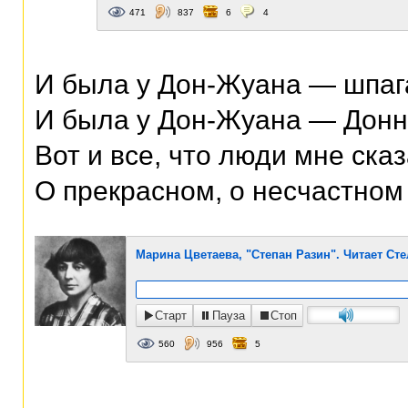
471
837
6
4
И была у Дон-Жуана — шпаг
И была у Дон-Жуана — Донн
Вот и все, что люди мне ска
О прекрасном, о несчастном
Марина Цветаева, "Степан Разин". Читает Ст
Старт
Пауза
Стоп
560
956
5