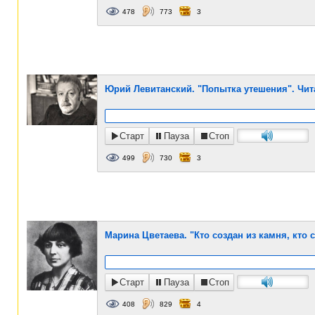
478
773
3
Юрий Левитанский. "Попытка утешения". Чит
Старт
Пауза
Стоп
499
730
3
Марина Цветаева. "Кто создан из камня, кто с
Старт
Пауза
Стоп
408
829
4