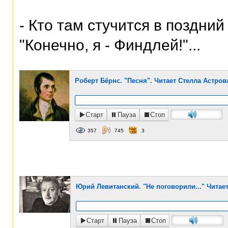
- Кто там стучится в поздний
"Конечно, я - Финдлей!"...
Роберт Бёрнс. "Песня". Читает Стелла Астров
Старт
Пауза
Стоп
357
745
3
Юрий Левитанский. "Не поговорили..." Читае
Старт
Пауза
Стоп