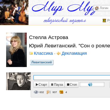
Р
Стелла Астрова
Юрий Левитанский. "Сон о рояле
Классика
-
Декламация
Левитанский
Старт
Пауза
Стоп
632
937
4