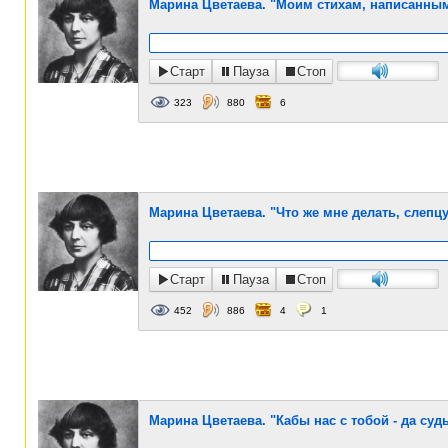
Марина Цветаева. "Моим стихам, написанным 
Старт
Пауза
Стоп
323
880
6
Марина Цветаева. "Что же мне делать, слепцу
Старт
Пауза
Стоп
452
886
4
1
Марина Цветаева. "Кабы нас с тобой - да судь