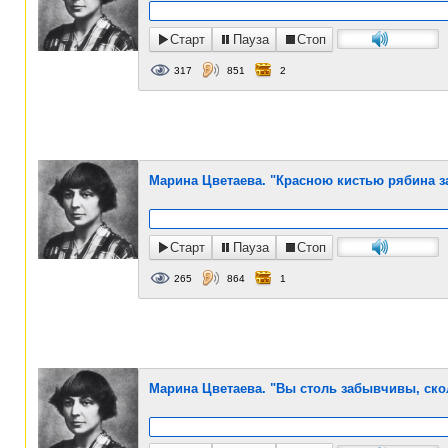
Старт
Пауза
Стоп
317
851
2
Марина Цветаева. "Красною кистью рябина за
Старт
Пауза
Стоп
265
864
1
Марина Цветаева. "Вы столь забывчивы, скол