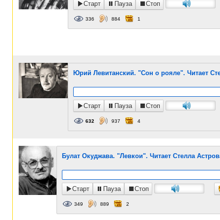
Старт
Пауза
Стоп
336
884
1
Юрий Левитанский. "Сон о рояле". Читает Ст
Старт
Пауза
Стоп
632
937
4
Булат Окуджава. "Левкои". Читает Стелла Астров
Старт
Пауза
Стоп
349
889
2