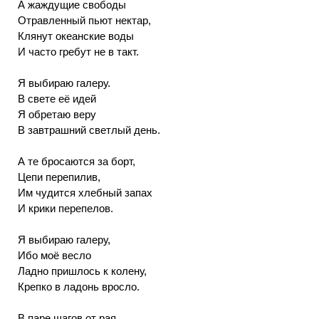
А жаждущие свободы
Отравленный пьют нектар,
Клянут океанские воды
И часто гребут не в такт.
Я выбираю галеру.
В свете её идей
Я обретаю веру
В завтрашний светлый день.
А те бросаются за борт,
Цепи перепилив,
Им чудится хлебный запах
И крики перепелов.
Я выбираю галеру,
Ибо моё весло
Ладно пришлось к колену,
Крепко в ладонь вросло.
В паре шагов от рая