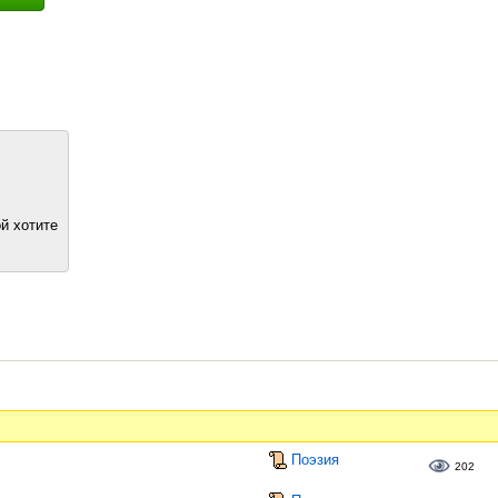
й хотите
Поэзия
202