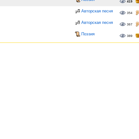
419
Авторская песня
354
Авторская песня
367
Поэзия
389