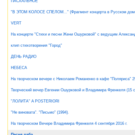
ПАСХАЛЬНОЕ
"В ЭТОМ КОЛОСЕ СПЕЛОМ..." (Фрагмент концерта в Русском доме г
VERT
На концерте "Стихи и песни Жени Ошурковой" с ведущим Александ
клип стихотворения "Город"
ДЕНЬ РАДИО
НЕБЕСА
На творческом вечере с Николаем Романенко в кафе "Поляриса" 25
Творческий вечер Евгении Ошурковой и Владимира Френкеля (15 с
"ЛОЛИТА" A POSTERIORI
"Не виновата". "Письмо" (1994).
На творческом Вечере Владимира Френкеля 4 сентября 2016 г.
Песня раба