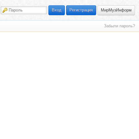
МирМузИнформ
Вход
Регистрация
Забыли пароль?