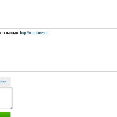
как никогда.
http://oshurkova.tk
йтесь
.