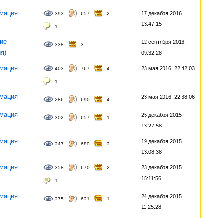
мация
17 декабря 2016,
393
657
2
13:47:15
1
ие
12 сентября 2016,
338
3
ия)
09:32:28
мация
23 мая 2016, 22:42:03
403
767
4
1
мация
23 мая 2016, 22:38:06
286
690
4
мация
25 декабря 2015,
302
657
1
13:27:58
мация
19 декабря 2015,
247
680
2
13:08:38
мация
23 декабря 2015,
358
670
2
15:11:56
1
мация
24 декабря 2015,
275
621
1
11:25:28