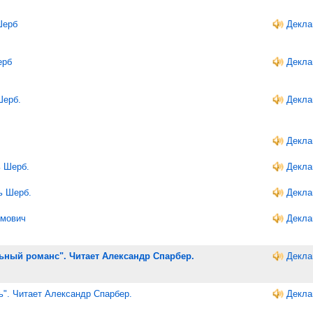
Шерб
Декла
ерб
Декла
Шерб.
Декла
Декла
ь Шерб.
Декла
ь Шерб.
Декла
имович
Декла
ьный романс". Читает Александр Спарбер.
Декла
". Читает Александр Спарбер.
Декла