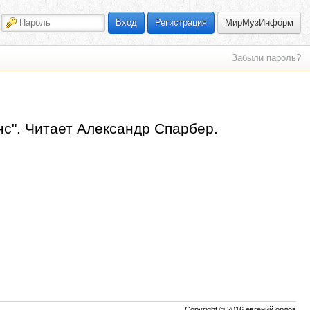
МирМузИнформ
Вход
Регистрация
Забыли пароль?
с". Читает Александр Спарбер.
Copyright © 2016 евгений орлов