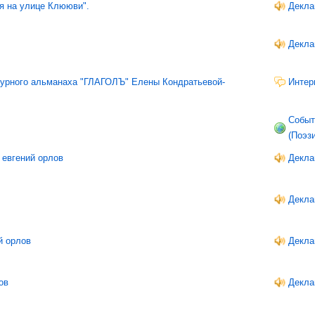
я на улице Клююви".
Декла
Декла
атурного альманаха "ГЛАГОЛЪ" Елены Кондратьевой-
Интер
Событ
(Поэз
 евгений орлов
Декла
Декла
й орлов
Декла
ов
Декла