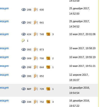
14:53:59
мация
25 декабря 2017,
299
630
14:52:00
мация
25 декабря 2017,
292
641
14:34:52
мация
10 мая 2017, 20:01:06
424
746
3
1
мация
10 мая 2017, 19:58:20
393
673
мация
10 мая 2017, 19:55:19
309
700
2
мация
10 мая 2017, 19:51:21
299
644
1
мация
12 апреля 2017,
396
652
18:16:07
мация
16 декабря 2016,
327
726
1
19:54:54
мация
16 декабря 2016,
336
752
3
19:57:22