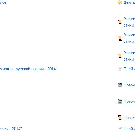
рлов
Декла
Аними
стихи
Аними
стихи
Аними
стихи
ира по русской поэзии - 2014"
Плей-
Фотои
Фотои
Поэзи
эзии - 2014"
Плей-