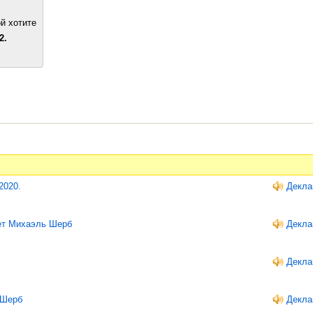
й хотите
2.
2020.
Декла
ает Михаэль Шерб
Декла
Декла
 Шерб
Декла