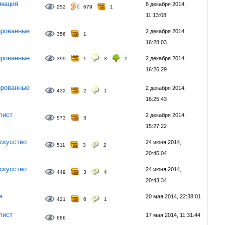
мация
8 декабря 2014,
252
679
1
11:13:08
рованные
2 декабря 2014,
356
1
16:28:03
рованные
2 декабря 2014,
399
1
3
1
16:26:29
рованные
2 декабря 2014,
432
2
1
16:25:43
лист
2 декабря 2014,
573
3
15:27:22
скусство
24 июня 2014,
511
3
2
20:45:04
скусство
24 июня 2014,
449
3
4
20:43:34
я
20 мая 2014, 22:38:01
421
6
1
лист
17 мая 2014, 11:31:44
686