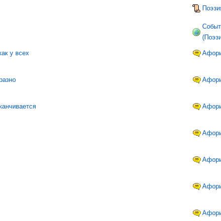
Поэзи
Событ
(Поэз
как у всех
Афор
бразно
Афор
аканчивается
Афор
Афор
Афор
Афор
Афор