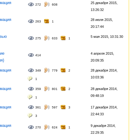
мация
25 декабря 2015,
272
608
13:26:32
мация
28 июля 2015,
263
1
20:17:44
вью
5 мая 2015, 10:31:30
275
633
1
ие
4 апреля 2015,
414
ия)
20:09:35
мация
28 декабря 2014,
349
779
2
10:03:36
1
мация
28 декабря 2014,
359
801
2
09:48:19
1
мация
17 декабря 2014,
361
597
3
22:44:33
3
мация
9 декабря 2014,
270
624
1
22:29:35