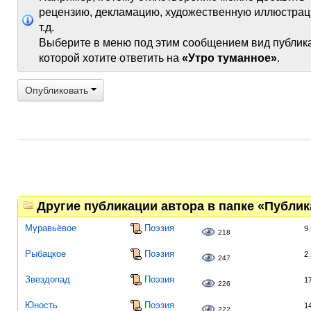
рецензию, декламацию, художественную иллюстрац
т.д.
Выберите в меню под этим сообщением вид публик
которой хотите ответить на
«Утро туманное»
.
Опубликовать
Другие публикации автора в папке «Публи
Муравьёвое
Поэзия
9
218
Рыбацкое
Поэзия
2
247
Звездопад
Поэзия
1
226
Юность
Поэзия
1
222