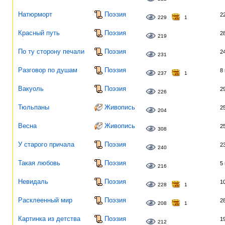
Натюрморт
Поэзия
2
229
1
Красный путь
Поэзия
2
219
По ту сторону печали
Поэзия
2
231
Разговор по душам
Поэзия
8
237
1
Вакуоль
Поэзия
2
226
Тюльпаны
Живопись
2
204
Весна
Живопись
2
308
У старого причала
Поэзия
2
240
Такая любовь
Поэзия
5
216
Невидаль
Поэзия
1
228
1
Расклеенный мир
Поэзия
2
208
1
Картинка из детства
Поэзия
1
212