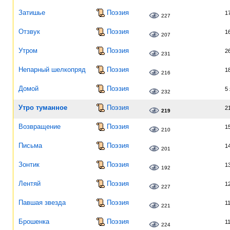
Затишье
Поэзия
1
227
Отзвук
Поэзия
1
207
Утром
Поэзия
2
231
Непарный шелкопряд
Поэзия
1
216
Домой
Поэзия
5
232
Утро туманное
Поэзия
2
219
Возвращение
Поэзия
1
210
Письма
Поэзия
1
201
Зонтик
Поэзия
1
192
Лентяй
Поэзия
1
227
Павшая звезда
Поэзия
1
221
Брошенка
Поэзия
1
224