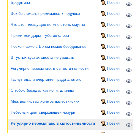
Бродятина
Поэзия
Век бы лежал, прижимаясь к подушке
Поэзия
Что это, плещущее во мне столь смутно
Поэзия
Прими мои дары – убогие слова
Поэзия
Нескончаемо с Богом немое беседованье
Поэзия
В густых кустах хвоста не увидать
Поэзия
Регулярно пересыпаю, в сытости-пьяности
Поэзия
Гаснут вдали очертания Града Златого
Поэзия
С тобою беседы, как ночи, длинны
Поэзия
Меж волнистых холмов палестинских
Поэзия
Небесный цвет сверкающей лазури
Поэзия
Регулярно пересыпаю, в сытости-пьяности
Поэзия