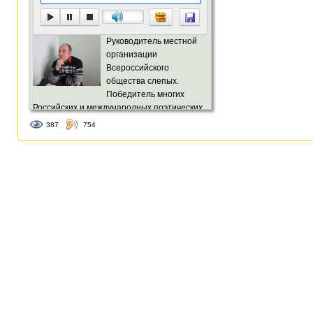
Руководитель местной
организации
Всероссийского
общества слепых.
Победитель многих
Российских и международных поэтических
фестивалей и конкурсов.
387
754