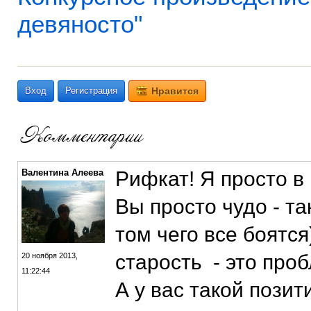
девяносто"
Вход
Регистрация
Нравится
Валентина Алеева
Рифкат! Я просто в
Вы просто чудо - та
том чего все боятся
старость - это про
20 ноября 2013,
11:22:44
А у вас такой пози