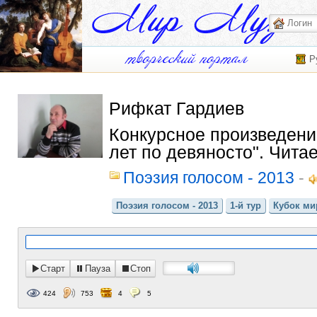
Р
Рифкат Гардиев
Конкурсное произведение
лет по девяносто". Чита
Поэзия голосом - 2013
-
Поэзия голосом - 2013
1-й тур
Кубок мир
Старт
Пауза
Стоп
424
753
4
5