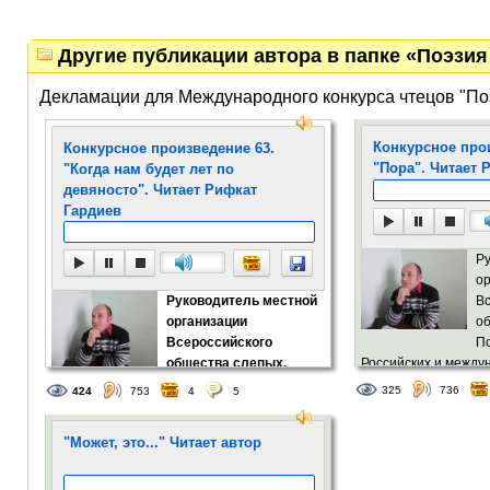
Другие публикации автора в папке «Поэзия 
Декламации для Международного конкурса чтецов "По
Конкурсное про
Конкурсное произведение 63.
"Пора". Читает 
"Когда нам будет лет по
девяносто". Читает Рифкат
Гардиев
Ру
о
Руководитель местной
Вс
организации
об
Всероссийского
П
общества слепых.
Российских и между
Победитель многих
фестивалей и конкур
325
736
424
753
4
5
Российских и международных
поэтических фестивалей и конкурсов.
"Может, это..." Читает автор