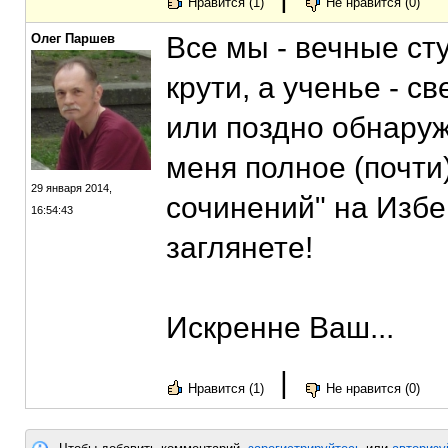
Нравится (1)
Не нравится (0)
Олег Паршев
Все мы - вечные сту
крути, а ученье - с
или поздно обнаружи
меня полное (почти
29 января 2014,
сочинений" на Избе.
16:54:43
заглянете!
Искренне Ваш...
|
Нравится (1)
Не нравится (0)