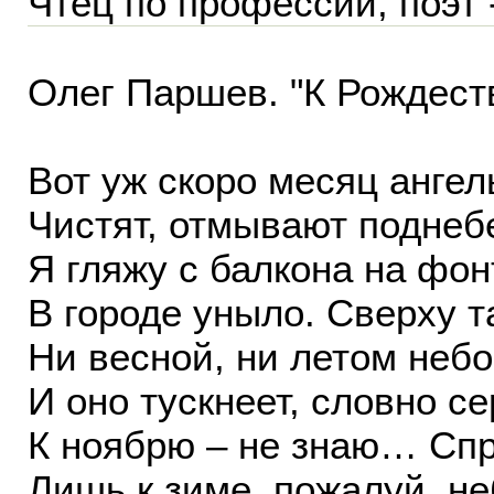
Чтец по профессии, поэт 
Олег Паршев. "К Рождест
Вот уж скоро месяц ангел
Чистят, отмывают поднеб
Я гляжу с балкона на фон
В городе уныло. Сверху та
Ни весной, ни летом небо
И оно тускнеет, словно се
К ноябрю – не знаю… Спр
Лишь к зиме, пожалуй, не