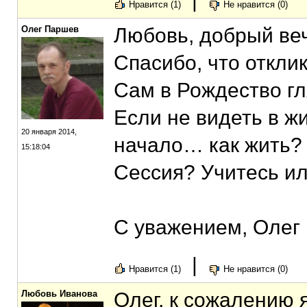
|
Нравится (1)
Не нравится (0)
Олег Паршев
Любовь, добрый ве
Спасибо, что откли
Сам в Рождество гля
Если не видеть в ж
20 января 2014,
начало… как жить?
15:18:04
Сессия? Учитесь и
С уважением, Олег
|
Нравится (1)
Не нравится (0)
Любовь Иванова
Олег, к сожалению 