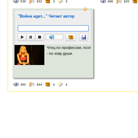
536
932
3
3
498
920
"Война идет..." Читает автор
Чтец по профессии, поэт
- по зову души.
360
844
4
4