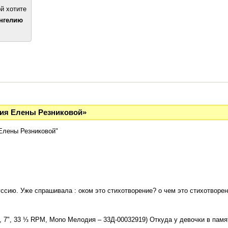
й хотите
ангелию
ция Елены Резниковой»
Елены Резниковой"
ссию. Уже спрашивала : оком это стихотворение? о чем это стихотворен
, 7", 33 ⅓ RPM, Mono Мелодия – 33Д-00032919) Откуда у девочки в памя