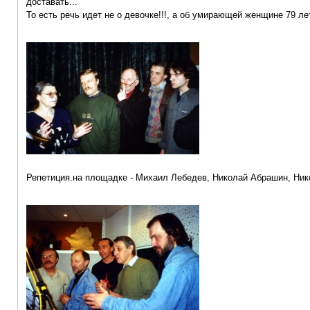
доставать...
То есть речь идет не о девочке!!!, а об умирающей женщине 79 ле
Репетиция.на площадке - Михаил Лебедев, Николай Абрашин, Ник