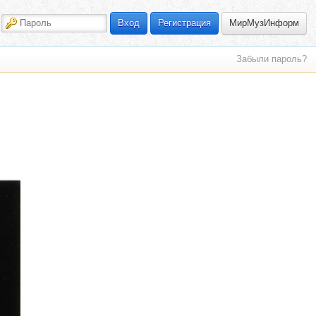
МирМузИнформ
Вход
Регистрация
Забыли пароль?