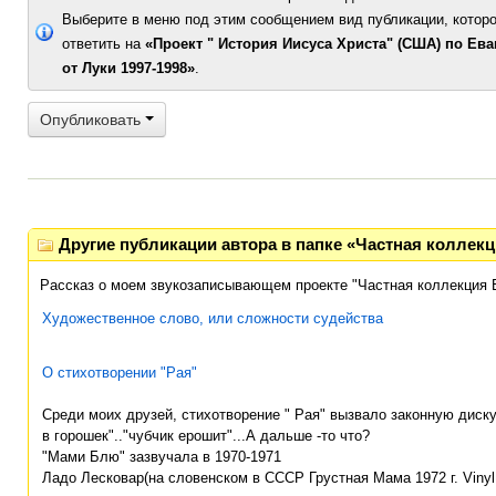
Выберите в меню под этим сообщением вид публикации, которо
ответить на
«Проект " История Иисуса Христа" (США) по Ев
от Луки 1997-1998»
.
Опубликовать
Другие публикации автора в папке «Частная коллек
Рассказ о моем звукозаписывающем проекте "Частная коллекция 
Художественное слово, или сложности судейства
О стихотворении "Рая"
Среди моих друзей, стихотворение " Рая" вызвало законную диску
в горошек".."чубчик ерошит"...А дальше -то что?
"Мами Блю" зазвучала в 1970-1971
Ладо Лесковар(на словенском в СССР Грустная Мама 1972 г. Vinyl