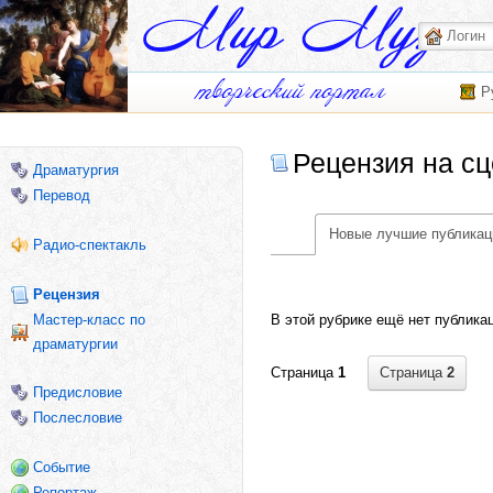
Р
Рецензия на с
Драматургия
Перевод
Новые лучшие публикац
Радио-спектакль
Рецензия
В этой рубрике ещё нет публика
Мастер-класс по
драматургии
Страница
2
Страница
1
Предисловие
Послесловие
Событие
Репортаж