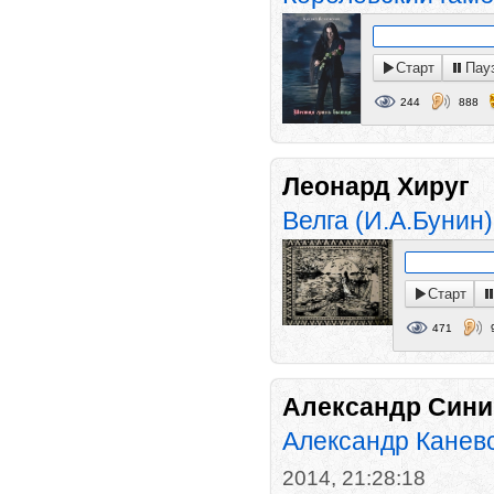
Старт
Пау
244
888
Леонард Хируг
Велга (И.А.Бунин)
Старт
471
Александр Сини
Александр Каневск
2014, 21:28:18