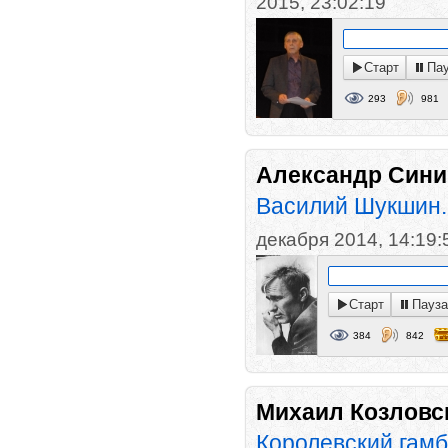
2015, 23:02:19
Старт
Па
293
981
Александр Сини
Василий Шукшин. 
декабря 2014, 14:19:
Старт
Пауз
384
842
Михаил Козловс
Королевский гамб