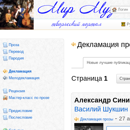
Р
Декламация пр
Проза
Перевод
Пародия
Новые лучшие публикац
Декламация
Страница
1
Мелодекламация
Стра
Рецензия
Мастер-класс по прозе
Александр Сини
Василий Шукшин 
Предисловие
-
Послесловие
27 а
Декламация прозы