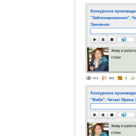
то да понравятся;
Конкурсное произведен
"Заблокированное". Ч
Регистрация:
6 се
Зиновчик
Живу и работа
стихи
473
801
3
Конкурсное произведе
"Фиби". Читает Ирина
Живу и работа
стихи