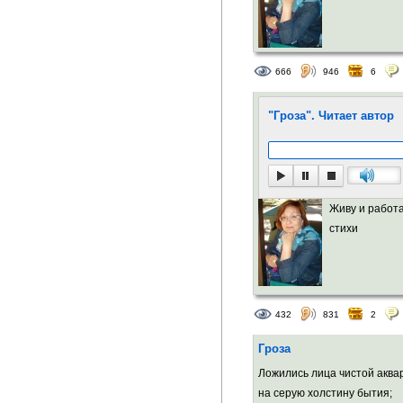
666
946
6
"Гроза". Читает автор
Живу и работа
стихи
432
831
2
Гроза
Ложились лица чистой аква
на серую холстину бытия;