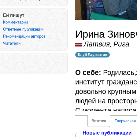
Ей пишут
Комментарии
Ответные публикации
Ирина Зинов
Рекомендации авторов
Латвия, Рига
Читатели
Клуб Лауреатов
О себе:
Родилась,
институт гражданс
довольно крупным
людей на просторы
С момента написа
стихотворения про
Визитка
Творческая
Законченная оптим
Новые публикации