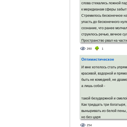
слова стекались ложной п
к меридианам сферы забыт
Стремилось бесконечное н
упасть до бесконечного нул
сознание, что ранее молчал
струилось речью, вечное су
Пространство рвал на част
по атомам пытаясь растащи
260
1
и плакали испуганные дети,
когда из рук их вырывалась 
Оптимистическое
воздушных змеев, шариков 
И мне хотелось стать упрям
стандартных атрибутов ясн
красивой, вздорной и прямо
Земля летела прочь, что бы
быть не комедией, не драмо
от небом ожидаемых дожде
а лишь собой -
и было ясно, что вот-вот ро
природных сил безумное ди
такой безудержной и смело
Как тридцать три богатыря,
Стекали акварелью с улиц л
выныривать из белой пены,
и дождь стекал с тех улиц м
но без царя
254