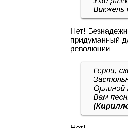
Уже разв
Викжель
Нет! Безнадежн
придуманный д
революции!
Герои, с
Застольн
Орлиной 
Вам песн
(Кирилл
Нет!