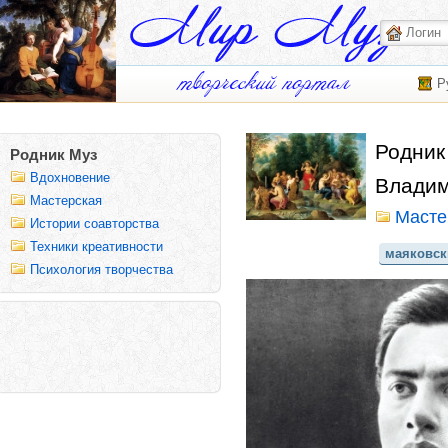
Р
Родник
Родник Муз
Вдохновение
Владим
Мастерская
Масте
Истории соавторства
Техники креативности
маяковск
Психология творчества