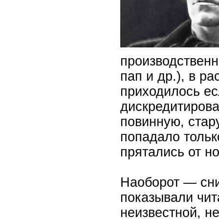
производственн
пап и др.), в р
приходилось есл
дискредитирова
повинную, стар
попадало тольк
прятались от н
Наоборот — сни
показывали чит
неизвестной, н