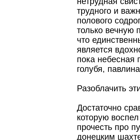
нетрудная свист
трудного и важ
полового содрог
только вечную 
что единствен
является вдохн
пока небесная 
голубя, павлина
Разоблачить эти
Достаточно сра
которую воспел 
прочесть про п
донецким шахт