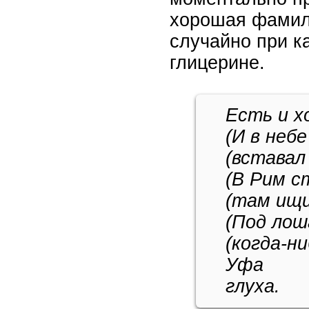
хорошая фамил
случайно при к
глицерине.
Есть и 
(И в неб
(вставал
(В Рим с
(там ищи
(Под лош
(когда-н
Уфа
глуха.