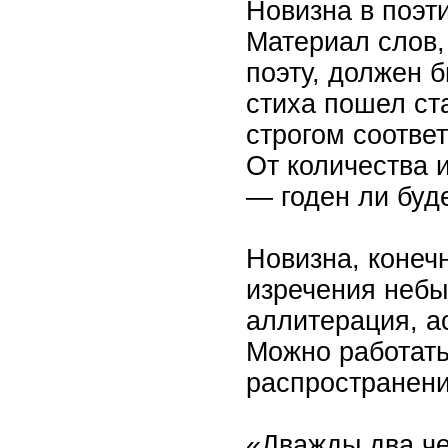
Новизна в поэт
Материал слов,
поэту, должен 
стиха пошел ст
строгом соотве
От количества и
— годен ли буде
Новизна, конеч
изречения небы
аллитерация, а
Можно работать
распространен
«Дважды два че