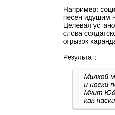
Например: соци
песен идущим н
Целевая устан
слова солдатск
огрызок каран
Результат:
Милкой м
и носки 
Мчит Юде
как наск