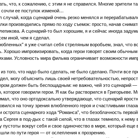
ть, что, к сожалению, с этим я не справился. Многие зрители та
, сочли ее поступок изменой…
л случай, когда сценарий очень резко менялся и перерабатывал
лки производились прямо по ходу съемок: просто, начав снимать,
лепикова. А сценарий-то был хорошим, я и сейчас иногда заду
сем иной, чем я сделал.
юбленных” я уже считал себя стреляным воробьем, знал, что вс
. Хорошо импровизировать, когда герои говорят своим обычным
хами. Условность мира фильма ограничивает возможности импр
е из того, что надо было сделать, не было сделано. Почти все
лядел, могу объяснить лишь своей нетребовательностью, непрос
ером должен быть беспощадным: не важно, чей это сценарий — 
, которое говорили герои. Я как бы растворился в Григорьеве
имал, что оно ортодоксально утверждающе, что сценарий ярост
овился на точку зрения влюбленного героя и счастливыми глаза
и острота сценарного хода “Романса”, что безоблачность первой
а Сергея в под-дых с такой силой, что в глазах темнело, к нем
 пустоты вокруг себя и свое одиночество в мире, который еще в
м шли по пути героя — от ослепления к прозрению.