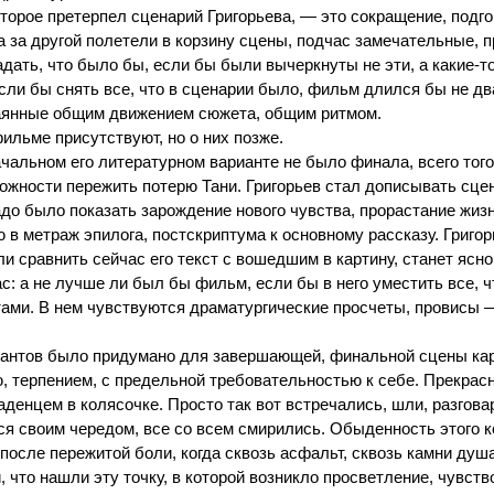
оторое претерпел сценарий Григорьева, — это сокращение, подг
а за другой полетели в корзину сцены, подчас замечательные, 
ать, что было бы, если бы были вычеркнуты не эти, а какие-то 
сли бы снять все, что в сценарии было, фильм длился бы не дв
паянные общим движением сюжета, общим ритмом.
фильме присутствуют, но о них позже.
чальном его литературном варианте не было финала, всего того, 
ожности пережить потерю Тани. Григорьев стал дописывать сцен
адо было показать зарождение нового чувства, прорастание жиз
 в метраж эпилога, постскриптума к основному рассказу. Григор
ли сравнить сейчас его текст с вошедшим в картину, станет ясно
: а не лучше ли был бы фильм, если бы в него уместить все, ч
тами. В нем чувствуются драматургические просчеты, провисы 
антов было придумано для завершающей, финальной сцены карт
 терпением, с предельной требовательностью к себе. Прекрасна
аденцем в колясочке. Просто так вот встречались, шли, разгова
ся своим чередом, все со всем смирились. Обыденность этого к
после пережитой боли, когда сквозь асфальт, сквозь камни душа
и, что нашли эту точку, в которой возникло просветление, чувст