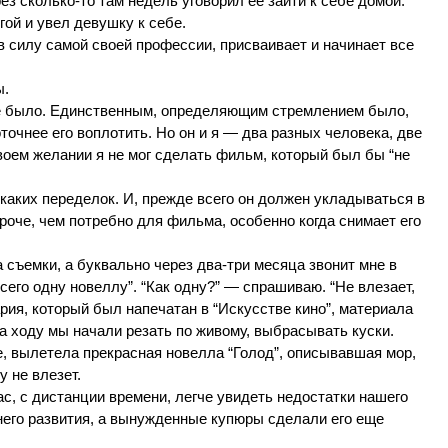
рез сколько-то там недель уговорил ее зайти к себе домой.
гой и увел девушку к себе.
 в силу самой своей профессии, присваивает и начинает все
ы.
я не было. Единственным, определяющим стремлением было,
точнее его воплотить. Но он и я — два разных человека, две
воем желании я не мог сделать фильм, который был бы “не
каких переделок. И, прежде всего он должен укладываться в
роче, чем потребно для фильма, особенно когда снимает его
 съемки, а буквально через два-три месяца звонит мне в
сего одну новеллу”. “Как одну?” — спрашиваю. “Не влезает,
рия, который был напечатан в “Искусстве кино”, материала
а ходу мы начали резать по живому, выбрасывать куски.
е, вылетела прекрасная новелла “Голод”, описывавшая мор,
у не влезет.
ас, с дистанции времени, легче увидеть недостатки нашего
ннего развития, а вынужденные купюры сделали его еще