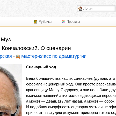
Рубрики
Проекты
 Муз
 Кончаловский. О сценарии
рская
-
Мастер-класс по драматургии
Сценарный ход
Беда большинства наших сценариев (думаю, это не
оформлен сценарный ход. Они просто рассказыв
крановщицу Машу Сидорову, и они полюбили друг
взаимоотношений этих маловыдающихся персонаж
а может — двадцать лет назад, а может — сорок и
И подобная аморфность сценария чуть ли не офи
приносит на студию документ примерно такого со