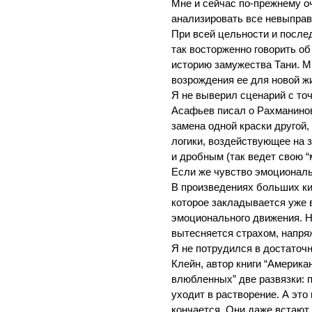
Мне и сейчас по-прежнему оч
анализировать все невыправ
При всей цельности и после
так восторженно говорить о
историю замужества Тани. М
возрождения ее для новой ж
Я не выверил сценарий с то
Асафьев писал о Рахманинове
замена одной краски другой,
логики, воздействующее на 
и дробным (так ведет свою 
Если же чувство эмоциональ
В произведениях больших ки
которое закладывается уже 
эмоционального движения. Н
вытесняется страхом, напря
Я не потрудился в достаточ
Клейн, автор книги “Америка
влюбленных” две развязки: 
уходит в растворение. А это
кончается. Они даже встают,