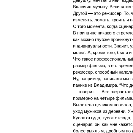
девушку, мечтал о ней, взды
Включил музыку. Вскипятил ч
Другой — это режиссер. То, 
изменять, ломать, кроить и 
С того момента, когда сцена
В принципе никакого стремл
как можно глубже проникнуть
индивидуальности. Значит, 
моим”. А, кроме того, были 
Что такое профессиональный
размер фильма, в его времен
режиссер, способный наполн
Ну, например, написали мы в
панике из Владимира. “Что д
— говорит. — Все разрастает
примерно на четыре фильма.
Вылетела целиком новелла, 
уход мужиков из деревни. Уж
Кусок оттуда, кусок отсюда,
сценария: он, как мне кажет
более рыхлым, дробным по 