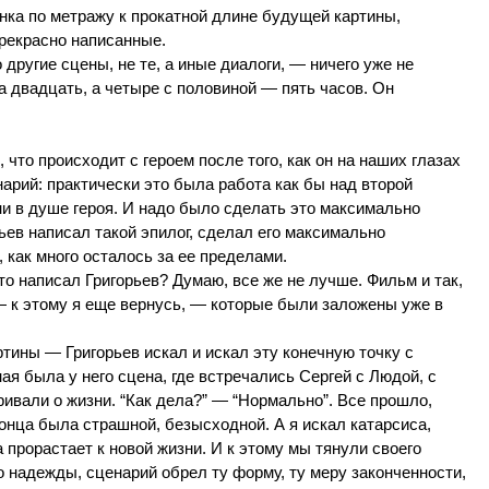
онка по метражу к прокатной длине будущей картины,
прекрасно написанные.
другие сцены, не те, а иные диалоги, — ничего уже не
а двадцать, а четыре с половиной — пять часов. Он
что происходит с героем после того, как он на наших глазах
арий: практически это была работа как бы над второй
ни в душе героя. И надо было сделать это максимально
ьев написал такой эпилог, сделал его максимально
, как много осталось за ее пределами.
то написал Григорьев? Думаю, все же не лучше. Фильм и так,
— к этому я еще вернусь, — которые были заложены уже в
ины — Григорьев искал и искал эту конечную точку с
я была у него сцена, где встречались Сергей с Людой, с
ривали о жизни. “Как дела?” — “Нормально”. Все прошло,
онца была страшной, безысходной. А я искал катарсиса,
 прорастает к новой жизни. И к этому мы тянули своего
во надежды, сценарий обрел ту форму, ту меру законченности,