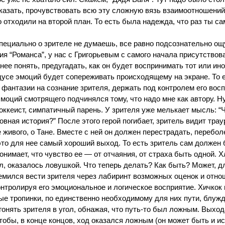
сказать, прочувствовать всю эту сложную вязь взаимоотношений
отходили на второй план. То есть была надежда, что раз ты сам
специально о зрителе не думаешь, все равно подсознательно ощ
ия “Романса”, у нас с Григорьевым с самого начала присутство
анее понять, предугадать, как он будет воспринимать тот или ин
радусе эмоций будет сопереживать происходящему на экране. То
фантазии на сознание зрителя, держать под контролем его восп
оций смотрящего подчинялся тому, что надо мне как автору. Ну
ккеист, симпатичный парень. У зрителя уже мелькает мысль: “Чт
вная история?” После этого герой погибает, зритель видит трау
 живого, о Тане. Вместе с ней он должен перестрадать, переболе
то для нее самый хороший выход. То есть зритель сам должен б
онимает, что чувство ее — от отчаяния, от страха быть одной. Хл
лал, оказалось ловушкой. Что теперь делать? Как быть? Может,
ремился вести зрителя через лабиринт возможных оценок и отно
онтролируя его эмоциональное и логическое восприятие. Хичко
ые тропинки, по единственно необходимому для них пути, блужд
гонять зрителя в угол, обнажая, что путь-то был ложным. Выхода-
 чтобы, в конце концов, ход оказался ложным (он может быть и 