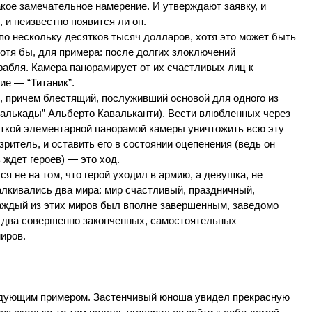
акое замечательное намерение. И утверждают заявку, и
 и неизвестно появится ли он.
о нескольку десятков тысяч долларов, хотя это может быть
 хотя бы, для примера: после долгих злоключений
рабля. Камера панорамирует от их счастливых лиц к
ие — “Титаник”.
, причем блестящий, послуживший основой для одного из
валькады” Альберто Кавальканти). Вести влюбленных через
ороткой элементарной панорамой камеры уничтожить всю эту
ритель, и оставить его в состоянии оцепенения (ведь он
ь ждет героев) — это ход.
я не на том, что герой уходил в армию, а девушка, не
алкивались два мира: мир счастливый, праздничный,
Каждый из этих миров был вполне завершенным, заведомо
 два совершенно законченных, самостоятельных
иров.
ледующим примером. Застенчивый юноша увидел прекрасную