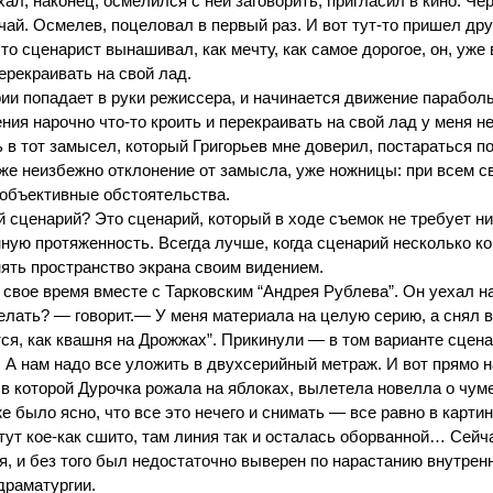
хал, наконец, осмелился с ней заговорить, пригласил в кино. Че
ай. Осмелев, поцеловал в первый раз. И вот тут-то пришел дру
что сценарист вынашивал, как мечту, как самое дорогое, он, уже
перекраивать на свой лад.
рии попадает в руки режиссера, и начинается движение парабол
ения нарочно что-то кроить и перекраивать на свой лад у мен
 в тот замысел, который Григорьев мне доверил, постараться по
уже неизбежно отклонение от замысла, уже ножницы: при всем с
и объективные обстоятельства.
 сценарий? Это сценарий, который в ходе съемок не требует ни
ную протяженность. Всегда лучше, когда сценарий несколько ко
ять пространство экрана своим видением.
 свое время вместе с Тарковским “Андрея Рублева”. Он уехал на
елать? — говорит.— У меня материала на целую серию, а снял в
ся, как квашня на Дрожжах”. Прикинули — в том варианте сцена
 А нам надо все уложить в двухсерийный метраж. И вот прямо н
в которой Дурочка рожала на яблоках, вылетела новелла о чум
е было ясно, что все это нечего и снимать — все равно в картин
 тут кое-как сшито, там линия так и осталась оборванной… Сейч
ся, и без того был недостаточно выверен по нарастанию внутре
драматургии.