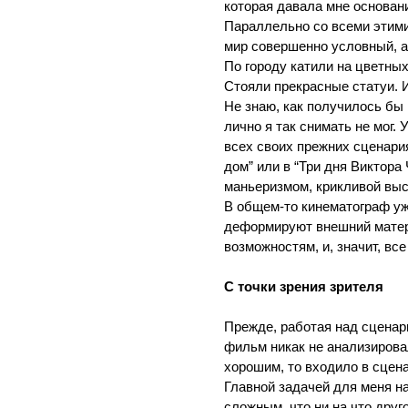
которая давала мне основани
Параллельно со всеми этими
мир совершенно условный, а
По городу катили на цветны
Стояли прекрасные статуи. 
Не знаю, как получилось бы 
лично я так снимать не мог.
всех своих прежних сценари
дом” или в “Три дня Виктор
маньеризмом, крикливой вы
В общем-то кинематограф уж
деформируют внешний матери
возможностям, и, значит, вс
С точки зрения зрителя
Прежде, работая над сценари
фильм никак не анализирова
хорошим, то входило в сцен
Главной задачей для меня н
сложным, что ни на что друг