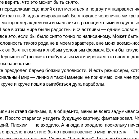
е верить, что это может быть снято.
 переделками сценарий стал меняться и по другим направлениям
бстрактный, идеализированный. Был город с черепичными крыша
х мотороллерах девочки и мальчики с разноцветными воздушны
И все в этом мире были радостны и счастливы — одним словом,
все это, если бы было снято точно по написанному. Может быт
 Условность такого рода не в моем характере, вне моих возможно
ях он был нетерпим к любым условным формам. Если бы какую-ли
а Чернышева” (по чисто фабульным мотивировкам это вполне доп
сокопарностью.
е преодолел барьер боязни условности. И есть режиссеры, кот
альный мир — лично я такой манеры не принимаю, она мне прет
е круче и круче пошла выгибаться дуга параболы.
ями и ставя фильмы, я, в общем-то, меньше всего задумывался 
л. Просто старался увидеть будущую картину, фантазировал. Ч
арий. Плохим — не входило. А иногда и входило, поскольку нич
а определенном этапе было проникновение в мир писателя — Ту
ое уже не хватало сил. Скажем, “Дядя Ваня”. Тут надо было сто