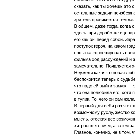
сказать, как ты хочешь это 
остальные задачи неизбежно 
зритель проникнется тем же.
В общем, даже тогда, когда 
здесь, при доработке сценар
его как бы перед собой. Зар
поступок героя, на каком г
попытка спроецировать свои 
фильма ход рассуждений и эм
замечательно. Появляется хо
Неужели какая-то новая любо
беспокоится теперь о судьбе
что надо ей выйти замуж — э
что она полюбила его, хотя п
в тупик. То, чего он сам же
В первый для себя раз я ст
возможному руслу, жестко к
мысль, отсекая все возможн
хитросплетениям, а затем за
Главное, конечно, не в том,