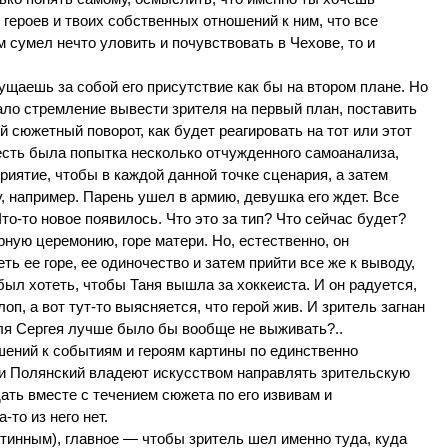
 героев и твоих собственных отношений к ним, что все
 сумел нечто уловить и почувствовать в Чехове, то и
ущаешь за собой его присутствие как бы на втором плане. Но
вало стремление вывести зрителя на первый план, поставить
ой сюжетный поворот, как будет реагировать на тот или этот
 есть была попытка несколько отчужденного самоанализа,
риятие, чтобы в каждой данной точке сценария, а затем
, например. Парень ушел в армию, девушка его ждет. Все
о-то новое появилось. Что это за тип? Что сейчас будет?
рную церемонию, горе матери. Но, естественно, он
ть ее горе, ее одиночество и затем прийти все же к выводу,
ыл хотеть, чтобы Таня вышла за хоккеиста. И он радуется,
оп, а вот тут-то выясняется, что герой жив. И зритель загнан
 для Сергея лучше было бы вообще не выживать?..
шений к событиям и героям картины по единственно
к и Полянский владеют искусством направлять зрительскую
ать вместе с течением сюжета по его извивам и
то из него нет.
истинным), главное — чтобы зритель шел именно туда, куда