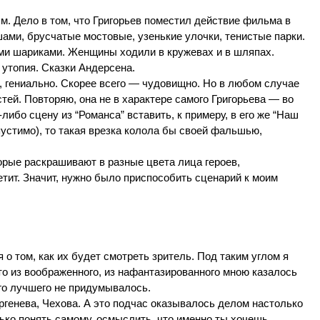
. Дело в том, что Григорьев поместил действие фильма в
ми, брусчатые мостовые, узенькие улочки, тенистые парки.
ми шариками. Женщины ходили в кружевах и в шляпах.
 утопия. Сказки Андерсена.
ь, гениально. Скорее всего — чудовищно. Но в любом случае
стей. Повторяю, она не в характере самого Григорьева — во
бо сцену из “Романса” вставить, к примеру, в его же “Наш
устимо), то такая врезка колола бы своей фальшью,
орые раскрашивают в разные цвета лица героев,
ит. Значит, нужно было приспособить сценарий к моим
о том, как их будет смотреть зритель. Под таким углом я
то из воображенного, из нафантазированного мною казалось
его лучшего не придумывалось.
ргенева, Чехова. А это подчас оказывалось делом настолько
лько понять самому, осмыслить, что именно ты хочешь