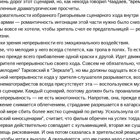
ень дорог этот сценарий, но, как некогда говорил Чаадаев, “вр
ленные драматургические просчеты.
довательности избранного Григорьевым сценарного хода внутри
б армии — романтичность интонации этой части нужно было сниз
ы вовсе не хотели, чтобы зритель счел ее предательницей — р
изни.
чки зрения непрерывности его эмоционального воздействия.
, что мелодия у него всегда стелется, как тропа в полях. То ес
 но прежде всего прибавление одной краски к другой. Идет дв
зрителя непрерывностью своего хода. Совсем не обязательно, ч
“мелодию” Тарковский в “Зеркале”), но мы должны ощущать все 
ной непрерывности хода у зрителя-слушателя разрывается, возн
нематографистов всегда присутствует эта — воспользуемся му
в сценарии. Каждый сценарий, поэтому должен быть проанализи
епрерывность — не есть монотонность. Напротив, она, прежде в
жение снимается облегчением, страдание разрешается в катарси
ной мере сбить более жестко сценарий по ритму. Ускользнула о
нский киносценарии”, считает, что фильм обречен на успех тогда
первая действительно совпадает с кульминацией, вторая же сущ
 вещь рискованная. И она потом сказалась в зрительской реакц
 чтобы идти к выходу. А оказывается, что им снова надо садит