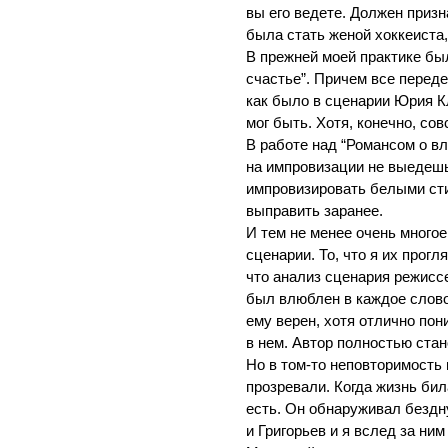
вы его ведете. Должен призна
была стать женой хоккеиста
В прежней моей практике бы
счастье”. Причем все переде
как было в сценарии Юрия К
мог быть. Хотя, конечно, сов
В работе над “Романсом о вл
на импровизации не выедешь
импровизировать белыми сти
выправить заранее.
И тем не менее очень много
сценарии. То, что я их прог
что анализ сценария режисс
был влюблен в каждое слово
ему верен, хотя отлично пон
в нем. Автор полностью стан
Но в том-то неповторимость 
прозревали. Когда жизнь бил
есть. Он обнаруживал бездну
и Григорьев и я вслед за ни