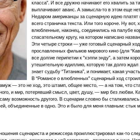
класса”. И все дружно начинают его хвалить за т
выплачивают аванс. А замысла-то в этом еще нет,
Недаром американцы за сценарную идею платят п
всего страничка текста. Или того короче. Ну вот,
влюбленные, наконец, соединились на палубе ко
спасательному кругу, на котором написано назван
Эти четыре строки — уже готовый сценарный ход
прославленных фильмов мирового кино (для “Ка
все долгие перипетии к “хэппи энду”, а затем к
утешительную идиллию, которую так долго ждал з
знает судьбу “Титаника”, и понимает, какая участ
В “Романсе о влюбленных” сценарный ход строилс
муж — это не ход, это штамп, общее место, — а на том, что ст
ого, и мир, потерявший смысл, цвет, душу, — мир без любви. 
аму возможность другого. В сценарии словно бы сталкивались
ей, объединенные в одно. Это и было для меня главным: стык м
тношения сценариста и режиссера проиллюстрировал как-то с