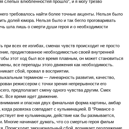
емя слепых влюбленностей прошло”, и я могу трезво
 него требовалось найти более точные акценты. Нельзя было
ить долей юмора. Нельзя было и так бегло проговаривать
ечь шла лишь о смерти души героя и о необходимости
ть при всех ее изгибах, сменах чувств происходит не просто
ижение, продиктованное необходимостью своей внутренней
тобы этот ход был все время плавным, он может становиться
смены, все перепады этого движения как необходимость.
икает сбой, провал в восприятии.
зыкальным термином — линеарность развития, качество,
рован режиссером с точки зрения непрерывности его
сего, предполагает смену одного чувства другим. Смех
с. Все время идет движение.
т внимания и опасная двух финальная форма картины, амбар
, когда развязка совпадает с кульминацией. В “Романсе о
ествует вне кульминации, действие как бы размывается,
ии. Многие начинают думать, что со смертью героя фильм
ься. Происходит эмоциональный сбой, возникает раздражение,