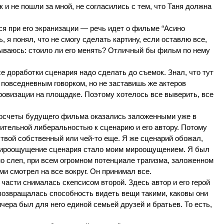
к и не пошли за мной, не согласились с тем, что Таня должна
ся при его экранизации — речь идет о фильме “Асино
 я понял, что не смогу сделать картину, если оставлю все,
мываюсь: стоило ли его менять? Отличный бы фильм по нему
е доработки сценария надо сделать до съемок. Знал, что тут
 повседневным говорком, но не заставишь же актеров
овизации на площадке. Поэтому хотелось все выверить, все
 просчеты будущего фильма оказались заложенными уже в
тительной либеральностью к сценарию и его автору. Потому
твой собственный или чей-то еще. Я же сценарий обожал,
. Мироощущение сценария стало моим мироощущением. Я был
но слеп, при всем огромном потенциале трагизма, заложенном
ми смотрел на все вокруг. Он принимал все.
 части снималась скепсисом второй. Здесь автор и его герой
у возвращалась способность видеть вещи такими, каковы они
чера был для него единой семьей друзей и братьев. То есть,