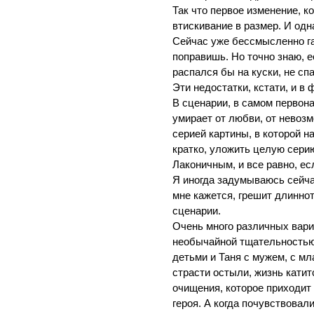
Так что первое изменение, к
втискивание в размер. И одн
Сейчас уже бессмысленно гад
поправишь. Но точно знаю, е
распался бы на куски, не с
Эти недостатки, кстати, и в 
В сценарии, в самом первона
умирает от любви, от невозм
серией картины, в которой н
кратко, уложить целую серию
Лаконичным, и все равно, ес
Я иногда задумываюсь сейчас
мне кажется, грешит длинно
сценарии.
Очень много различных вари
необычайной тщательностью,
детьми и Таня с мужем, с мл
страсти остыли, жизнь катит
очищения, которое приходит 
героя. А когда почувствовал