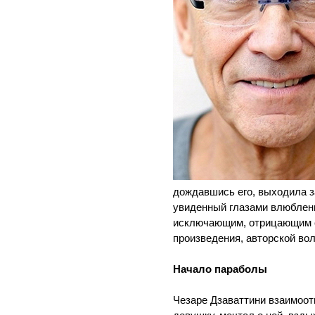
дождавшись его, выходила за
увиденный глазами влюбленн
исключающим, отрицающим с
произведения, авторской вол
Начало параболы
Чезаре Дзаваттини взаимоо