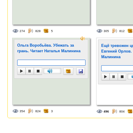
274
828
5
305
812
Ольга Воробьёва. Убежать за
Ещё тревожен ц
грань. Читает Наталья Малинина
Евгений Орлов.
Малинина
354
824
3
496
804