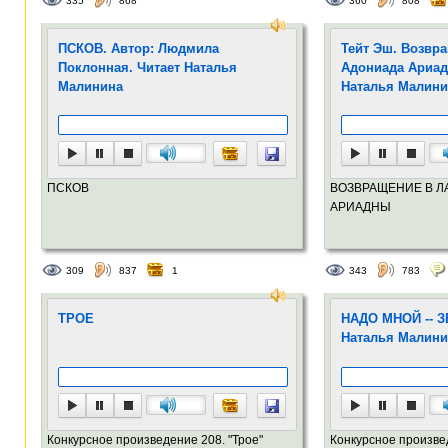
335
868
360
808
ПСКОВ. Автор: Людмила
Тейт Эш. Возвра
Поклонная. Читает Наталья
Адониада Ариад
Малинина
Наталья Малини
ПСКОВ
ВОЗВРАЩЕНИЕ В Л
АРИАДНЫ
309
837
1
343
783
ТРОЕ
НАДО МНОЙ -- З
Наталья Малини
Конкурсное произведение 208. "Трое"
Конкурсное произве