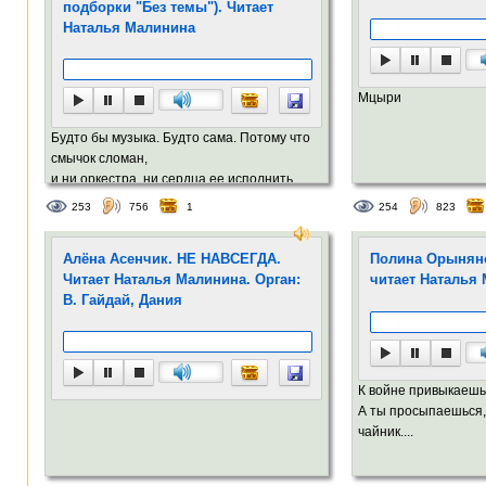
подборки "Без темы"). Читает
Наталья Малинина
Мцыри
Будто бы музыка. Будто сама. Потому что
смычок сломан,
и ни оркестра, ни сердца ее исполнить....
253
756
1
254
823
Алёна Асенчик. НЕ НАВСЕГДА.
Полина Орынянс
Читает Наталья Малинина. Орган:
читает Наталья
В. Гайдай, Дания
К войне привыкаешь.
А ты просыпаешься,
чайник....