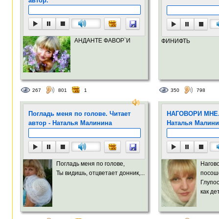
автор.
АНДАНТЕ ФАВОР`И
ФИНИФТЬ
267
801
1
350
798
Погладь меня по голове. Читает
НАГОВОРИ МНЕ. 
автор - Наталья Малинина
Наталья Малини
Погладь меня по голове,
Нагов
Ты видишь, отцветает донник,...
посош
Глупос
как дет