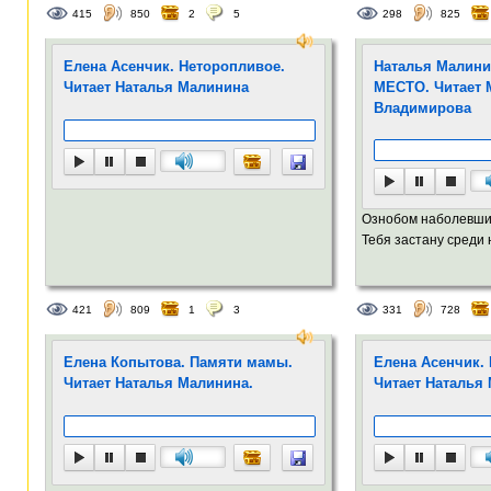
415
850
2
5
298
825
Елена Асенчик. Неторопливое.
Наталья Малини
Читает Наталья Малинина
МЕСТО. Читает 
Владимирова
Ознобом наболевши
Тебя застану среди но
421
809
1
3
331
728
Елена Копытова. Памяти мамы.
Елена Асенчик.
Читает Наталья Малинина.
Читает Наталья