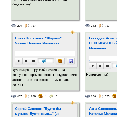
бедный сад"
296
737
242
783
Елена Копытова. "Шурави".
Геннадий Акимо
Читает Наталья Малинина
НЕПРИКАЯННЫЙ.
Малинина
Кубок мира по русской поэзии 2014
Неприкаянный
Конкурсное произведение 1. "Шурави" (имя
автора станет известно к 1 -му января
2015 г.)...
467
879
4
5
238
775
Сергей Славнов "Будто бы
Лана Степанова
музыка. Будто сама..." (из
Наталья Малини