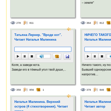
– земля"
278
811
364
812
Татьяна Лернер. "Вроде кот".
НИЧЕГО ТАКОГО 
Читает Наталья Малинина
Наталья Малини
Коля, а заведи кота.
Ничего такого, ну п
Заведи его в тёмный угол твой души,...
Бывший однокурсник
напротив....
359
856
1
379
846
Наталья Малинина. Верхний
Наталья Малин
остров (4 стихотворения). Читает
Читает автор