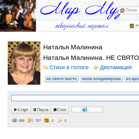
Р
Наталья Малинина
Наталья Малинина. НЕ СВЯТО
Стихи в голосе
-
Декламация
не свято место
мила владимирова
из ар
Старт
Пауза
Стоп
330
727
2
2