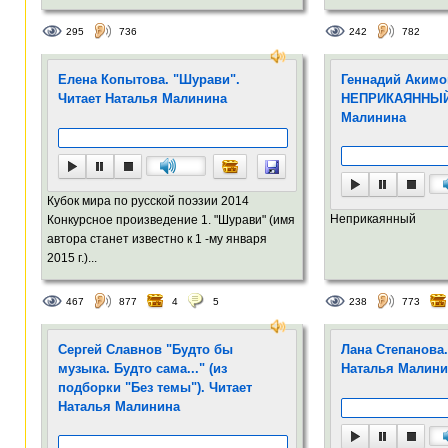
295
736
242
782
Елена Копытова. "Шурави".
Геннадий Акимо
Читает Наталья Малинина
НЕПРИКАЯННЫЙ.
Малинина
Кубок мира по русской поэзии 2014
Неприкаянный
Конкурсное произведение 1. "Шурави" (имя
автора станет известно к 1 -му января
2015 г.)...
467
877
4
5
238
773
Сергей Славнов "Будто бы
Лана Степанова
музыка. Будто сама..." (из
Наталья Малини
подборки "Без темы"). Читает
Наталья Малинина