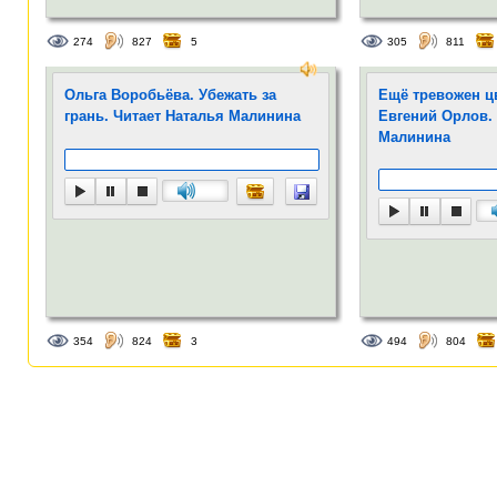
274
827
5
305
811
Ольга Воробьёва. Убежать за
Ещё тревожен ц
грань. Читает Наталья Малинина
Евгений Орлов.
Малинина
354
824
3
494
804