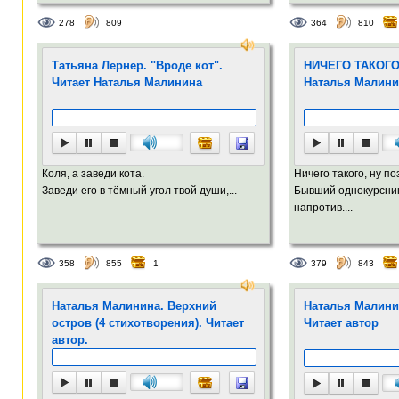
278
809
364
810
Татьяна Лернер. "Вроде кот".
НИЧЕГО ТАКОГО 
Читает Наталья Малинина
Наталья Малини
Коля, а заведи кота.
Ничего такого, ну п
Заведи его в тёмный угол твой души,...
Бывший однокурсник
напротив....
358
855
1
379
843
Наталья Малинина. Верхний
Наталья Малин
остров (4 стихотворения). Читает
Читает автор
автор.