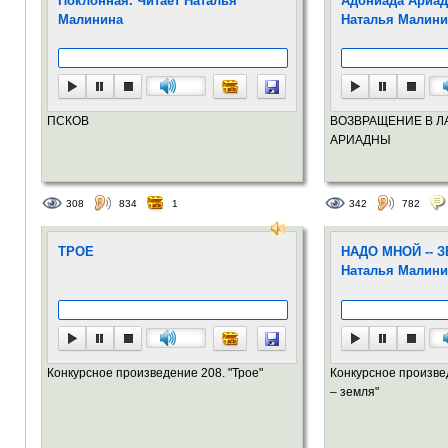
Поклонная. Читает Наталья
Адониада Ариад
Малинина
Наталья Малини
ПСКОВ
ВОЗВРАЩЕНИЕ В Л
АРИАДНЫ
308
834
1
342
782
ТРОЕ
НАДО МНОЙ -- З
Наталья Малини
Конкурсное произведение 208. "Трое"
Конкурсное произве
– земля"