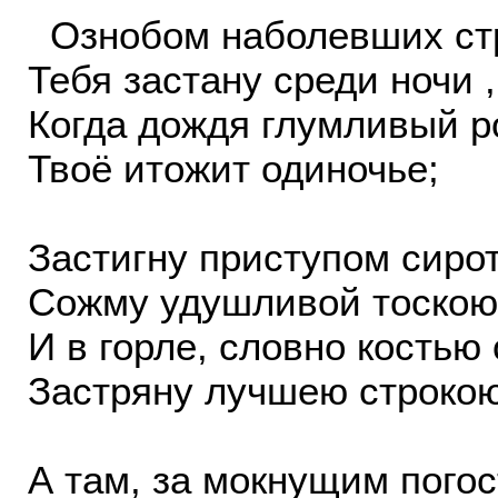
Ознобом наболевших ст
Тебя застану среди ночи ,
Когда дождя глумливый р
Твоё итожит одиночье;
Застигну приступом сирот
Сожму удушливой тоскою
И в горле, словно костью 
Застряну лучшею строкою
А там, за мокнущим погос