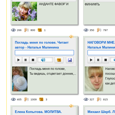
АНДАНТЕ ФАВОР`И
ФИНИФТЬ
266
800
1
350
797
Погладь меня по голове. Читает
НАГОВОРИ МНЕ. 
автор - Наталья Малинина
Наталья Малини
Погладь меня по голове,
Нагов
Ты видишь, отцветает донник,...
посош
Глупос
как дет
405
1009
3
327
815
Елена Копытова. МОЛИТВА.
Михаил Шерб. Л