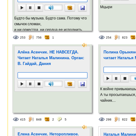
Мцыри
Будто бы музыка. Будто сама. Потому что
смычок сломан,
и ни оркестра, ни сердца ее исполнить....
253
756
1
254
823
Алёна Асенчик. НЕ НАВСЕГДА.
Полина Орынянс
Читает Наталья Малинина. Орган:
читает Наталья
В. Гайдай, Дания
К войне привыкаешь.
А ты просыпаешься,
чайник....
415
848
2
5
298
822
Елена Асенчик. Неторопливое.
Наталья Малини