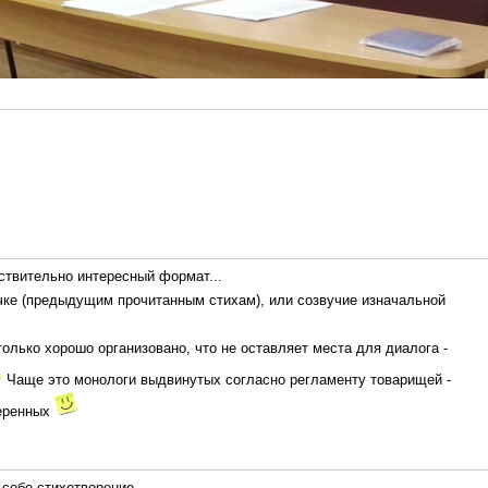
йствительно интересный формат...
очке (предыдущим прочитанным стихам), или созвучие изначальной
только хорошо организовано, что не оставляет места для диалога -
Чаще это монологи выдвинутых согласно регламенту товарищей -
веренных
 себе стихотворение...