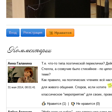
Вход
Регистрация
Нравится
Анна Галанина
Т.е. что-то типа поэтической переклички? Де
Стелла, а созвучие было стихийное - по цеп
теме?
Как правило, на поэтических чтениях всё нас
для живого общения. Споров, если хотите
31 мая 2014, 08:01:41
классическое "мероприятие" для своих, про
Нравится (1)
|
Не нравится (0)
Алёна Асенчик
"Небо тает на губах" - эта строка уже сама по