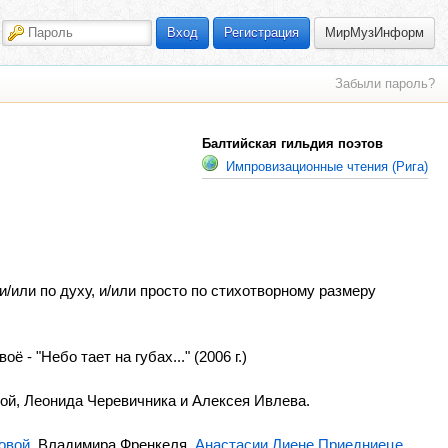
МирМузИнформ
Вход
Регистрация
Забыли пароль?
Балтийская гильдия поэтов
Импровизационные чтения (Рига)
/или по духу, и/или просто по стихотворному размеру
ё - "Небо тает на губах..." (2006 г.)
ой, Леонида Черевичника и Алексея Ивлева.
овой
, Владимира Френкеля,
Анастасии Лиене Приедниеце
,