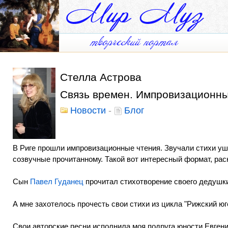
Стелла Астрова
Связь времен. Импровизационны
Новости
-
Блог
В Риге прошли импровизационные чтения. Звучали стихи уше
созвучные прочитанному. Такой вот интересный формат, ра
Сын
Павел Гуданец
прочитал стихотворение своего дедушк
А мне захотелось прочесть свои стихи из цикла "Рижский 
Свои авторские песни исполнила моя подруга юности Евген