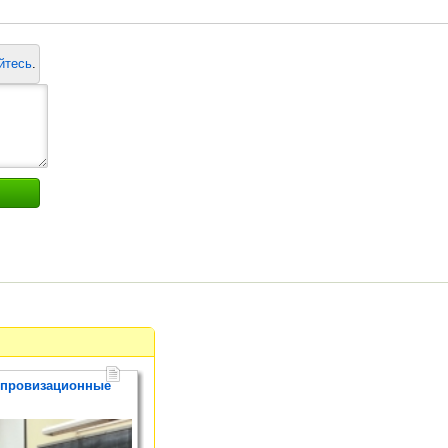
йтесь
.
мпровизационные