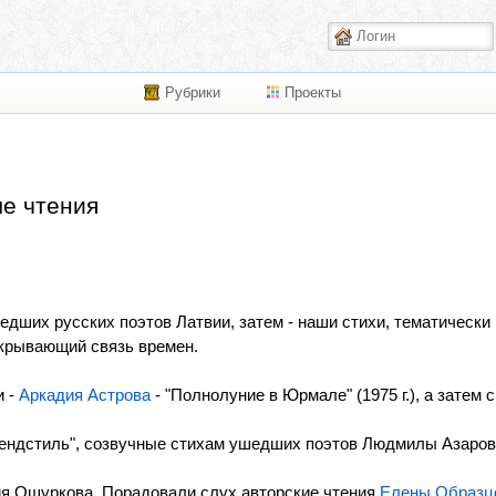
Рубрики
Проекты
е чтения
дших русских поэтов Латвии, затем - наши стихи, тематически и
скрывающий связь времен.
и -
Аркадия Астрова
- "Полнолуние в Юрмале" (1975 г.), а затем сво
югендстиль", созвучные стихам ушедших поэтов Людмилы Азаров
ия Ошуркова. Порадовали слух авторские чтения
Елены Образц