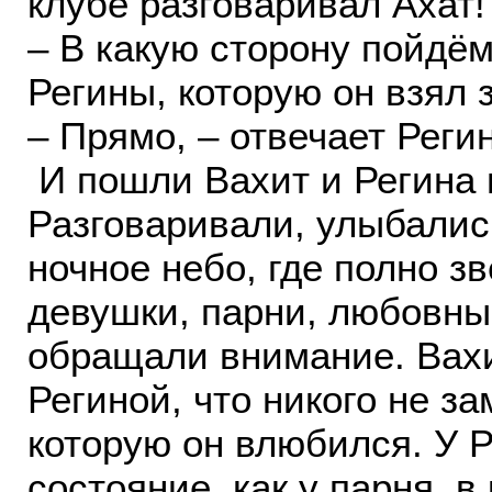
клубе разговаривал Ахат!
– В какую сторону пойдё
Регины, которую он взял з
– Прямо, – отвечает Реги
И пошли Вахит и Регина 
Разговаривали, улыбались
ночное небо, где полно з
девушки, парни, любовные
обращали внимание. Вахи
Региной, что никого не з
которую он влюбился. У 
состояние, как у парня, в