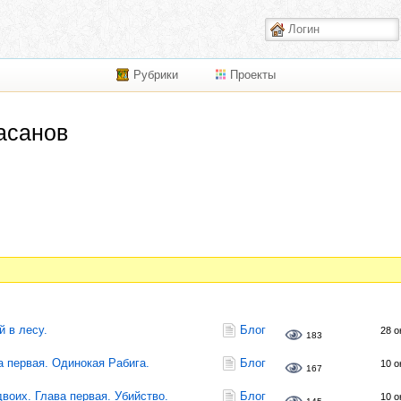
Рубрики
Проекты
асанов
й в лесу.
Блог
28 о
183
а первая. Одинокая Рабига.
Блог
10 о
167
двоих. Глава первая. Убийство.
Блог
10 о