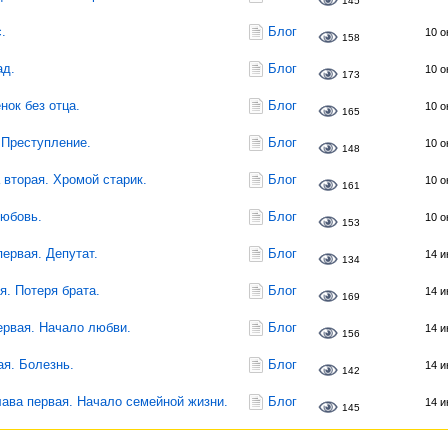
145
.
Блог
10 о
158
ад.
Блог
10 о
173
нок без отца.
Блог
10 о
165
 Преступление.
Блог
10 о
148
 вторая. Хромой старик.
Блог
10 о
161
Любовь.
Блог
10 о
153
первая. Депутат.
Блог
14 и
134
я. Потеря брата.
Блог
14 и
169
ервая. Начало любви.
Блог
14 и
156
ая. Болезнь.
Блог
14 и
142
лава первая. Начало семейной жизни.
Блог
14 и
145