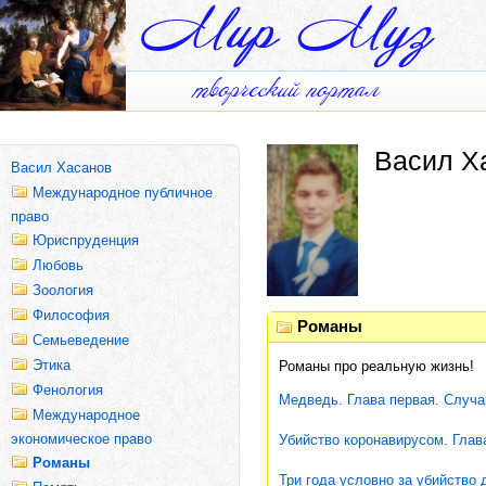
Васил Х
Васил Хасанов
Международное публичное
право
Юриспруденция
Любовь
Зоология
Философия
Романы
Семьеведение
Этика
Романы про реальную жизнь!
Фенология
Медведь. Глава первая. Случа
Международное
экономическое право
Убийство коронавирусом. Глав
Романы
Три года условно за убийство 