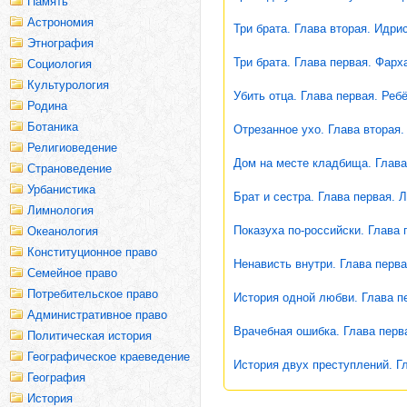
Память
Астрономия
Три брата. Глава вторая. Идрис
Этнография
Три брата. Глава первая. Фарх
Социология
Культурология
Убить отца. Глава первая. Ребё
Родина
Ботаника
Отрезанное ухо. Глава вторая.
Религиоведение
Дом на месте кладбища. Глава
Страноведение
Урбанистика
Брат и сестра. Глава первая. 
Лимнология
Показуха по-российски. Глава 
Океанология
Конституционное право
Ненависть внутри. Глава перва
Семейное право
Потребительское право
История одной любви. Глава п
Административное право
Врачебная ошибка. Глава перв
Политическая история
Географическое краеведение
История двух преступлений. Г
География
История