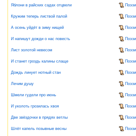
Яблони в райских садах отцвели
Поэзи
Кружим теперь листвой палой
Поэзи
А осень уйдёт в зиму нищей
Поэзи
И напишут дожди о нас повесть
Поэзи
Лист золотой невесом
Поэзи
И станет гроздь калины слаще
Поэзи
Дождь линует нотный стан
Поэзи
Лечим душу
Поэзи
Шмели гудели про июнь
Поэзи
И уколоть грозилась хвоя
Поэзи
Две звёздочки в прядях ветлы
Поэзи
Шлёт капель позывные весны
Поэзи