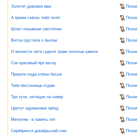
Золотят дорожки ивы
Поэзи
А время сквозь тебя течёт
Поэзи
Шлют позывные светлячки
Поэзи
Ветла грустила о былом
Поэзи
О вечности лета гудели траве золотые шмели
Поэзи
Сон красивый про весну
Поэзи
Пришли сюда клёны босые
Поэзи
Тебя бессоннице отдам
Поэзи
Три тучи, летящих на север
Поэзи
Цветут одуванчики звёзд
Поэзи
Метелям - в память лет
Поэзи
Серебрился декабрьский снег
Поэзи