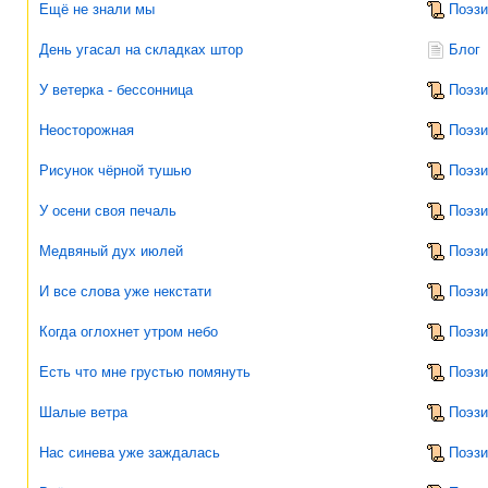
Ещё не знали мы
Поэзи
День угасал на складках штор
Блог
У ветерка - бессонница
Поэзи
Неосторожная
Поэзи
Рисунок чёрной тушью
Поэзи
У осени своя печаль
Поэзи
Медвяный дух июлей
Поэзи
И все слова уже некстати
Поэзи
Когда оглохнет утром небо
Поэзи
Есть что мне грустью помянуть
Поэзи
Шалые ветра
Поэзи
Нас синева уже заждалась
Поэзи