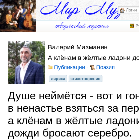
Р
Валерий Мазманян
А клёнам в жёлтые ладони д
Публикации
-
Поэзия
лирика
стихотворение
Душе неймётся - вот и го
в ненастье взяться за пер
а клёнам в жёлтые ладон
дожди бросают серебро.