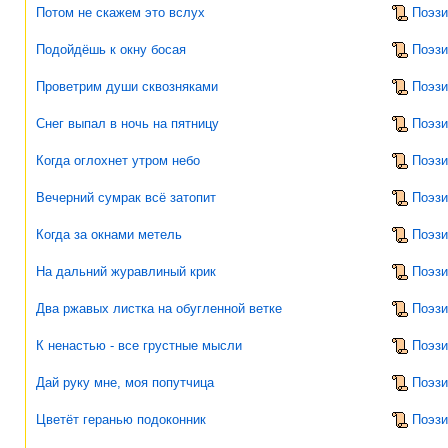
Потом не скажем это вслух
Поэзи
Подойдёшь к окну босая
Поэзи
Проветрим души сквозняками
Поэзи
Снег выпал в ночь на пятницу
Поэзи
Когда оглохнет утром небо
Поэзи
Вечерний сумрак всё затопит
Поэзи
Когда за окнами метель
Поэзи
На дальний журавлиный крик
Поэзи
Два ржавых листка на обугленной ветке
Поэзи
К ненастью - все грустные мысли
Поэзи
Дай руку мне, моя попутчица
Поэзи
Цветёт геранью подоконник
Поэзи