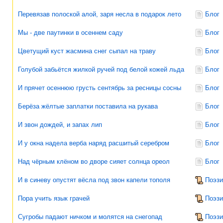
Перевязав полоской алой, заря несла в подарок лето
Блог
Мы - две паутинки в осеннем саду
Блог
Цветущий куст жасмина снег сыпал на траву
Блог
Голубой забьётся жилкой ручей под белой кожей льда
Блог
И прячет осеннюю грусть сентябрь за ресницы сосны
Блог
Берёза жёлтые заплатки поставила на рукава
Блог
И звон дождей, и запах лип
Блог
И у окна надела верба наряд расшитый серебром
Блог
Над чёрным клёном во дворе сияет солнца ореол
Блог
И в синеву опустят вёсла под звон капели тополя
Поэзи
Пора учить язык грачей
Поэзи
Сугробы падают ничком и молятся на снегопад
Поэзи