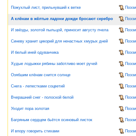
Пожухлый лист, прильнувший к ветке
Поэзи
А клёнам в жёлтые ладони дожди бросают серебро
Поэзи
И звёзды, золотой пыльцой, приносит августу пчела
Поэзи
Синеву хранит цикорий для ненастных хмурых дней
Поэзи
И белый иней одуванчика
Поэзи
Худые лодыжки рябины заботливо моет ручей
Поэзи
Озябшим клёнам снится солнце
Поэзи
Снега - лепестками соцветий
Поэзи
Вчерашний снег - полоской белой
Поэзи
Уходит пора золотая
Поэзи
Багряным сердцем бьётся осиновый листок
Поэзи
И впору говорить стихами
Поэзи