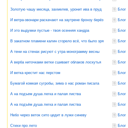
Золотую чашу месяца, захмелев, уронит ива в пруд
Блог
И ветра-звонари раскачают на заутрене бронзу берёз
Блог
И это выдумки пустые - твоя осенняя хандра
Блог
В закатном пламени калин сгорело всё, что было зря
Блог
А тени на стенах рисуют с утра монограмму весны
Блог
А верба ниточками ветки сшивает облаков лоскутья
Блог
И ветка крестит нас перстом
Блог
Бумагой комкая сугробы, зима о нас роман писала
Блог
А на подъем душа легка и палая листва
Блог
А на подъём душа легка и палая листва
Блог
Небо через веток сито цедит в лужи синеву
Блог
Стихи про лето
Блог