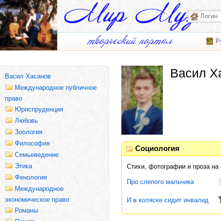
Р
Васил Х
Васил Хасанов
Международное публичное
право
Юриспруденция
Любовь
Зоология
Философия
Социология
Семьеведение
Этика
Стихи, фотографии и проза на
Фенология
Про слепого мальчика
Международное
экономическое право
И в коляске сидит инвалид
Романы