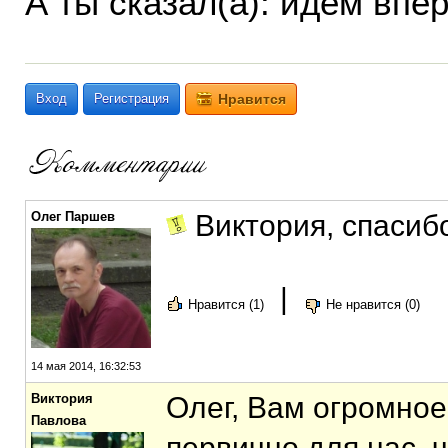
А ты сказал(а): идём вп
Вход
Регистрация
Нравится
Олег Паршев
Виктория, спасиб
|
Нравится (1)
Не нравится (0)
14 мая 2014, 16:32:53
Виктория
Олег, Вам огромное
Павлова
первично для нас, ч