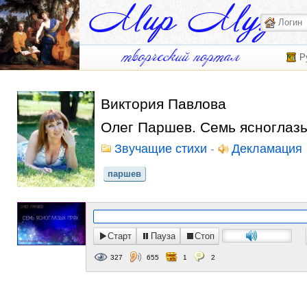
Р
Виктория Павлова
Олег Паршев. Семь ясноглаз
Звучащие стихи
-
Декламация
паршев
Старт
Пауза
Стоп
327
655
1
2