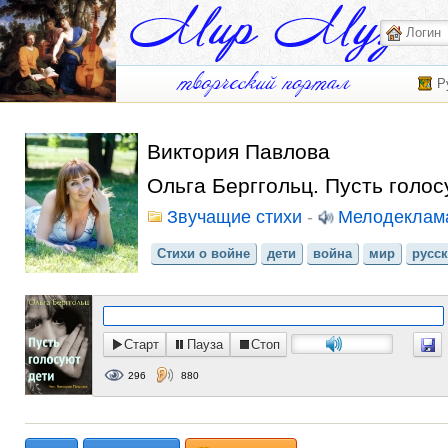
Р
Виктория Павлова
Ольга Берггольц. Пусть голос
Звучащие стихи
-
Мелодеклам
Стихи о войне
дети
война
мир
русск
Старт
Пауза
Стоп
296
880