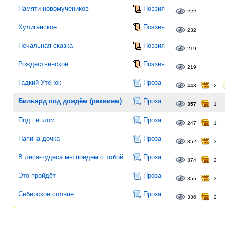
Памяти новомучеников
Поэзия
222
Хулиганское
Поэзия
232
Печальная сказка
Поэзия
219
Рождественское
Поэзия
219
Гадкий Утёнок
Проза
443
2
Бильярд под дождём (реквием)
Проза
357
1
Под пеплом
Проза
247
1
Папина дочка
Проза
352
3
В леса-чудеса мы поедем с тобой
Проза
374
2
Это пройдёт
Проза
355
3
Сибирское солнце
Проза
336
2