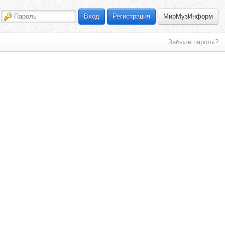
МирМузИнформ
Вход
Регистрация
Забыли пароль?