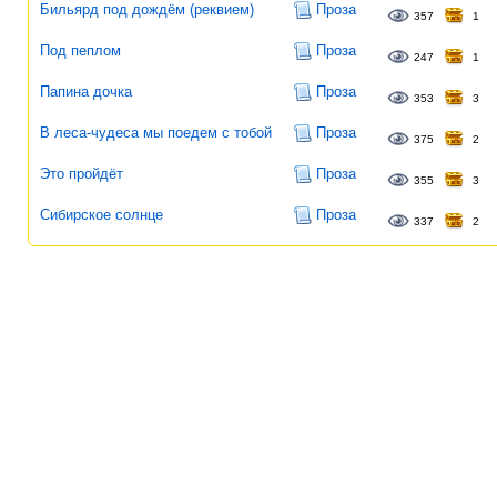
Бильярд под дождём (реквием)
Проза
357
1
Под пеплом
Проза
247
1
Папина дочка
Проза
353
3
В леса-чудеса мы поедем с тобой
Проза
375
2
Это пройдёт
Проза
355
3
Сибирское солнце
Проза
337
2