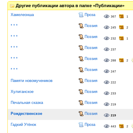
Другие публикации автора в папке «Публикации»
Хамелеонша
Проза
367
1
* * *
Поэзия
245
2
* * *
Поэзия
232
1
* * *
Поэзия
237
* * *
Поэзия
288
2
* * *
Поэзия
247
Памяти новомучеников
Поэзия
222
Хулиганское
Поэзия
233
Печальная сказка
Поэзия
219
Рождественское
Поэзия
219
Гадкий Утёнок
Проза
443
2