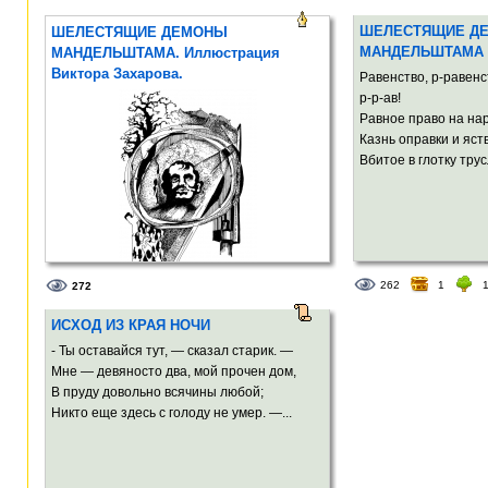
ШЕЛЕСТЯЩИЕ Д
ШЕЛЕСТЯЩИЕ ДЕМОНЫ
МАНДЕЛЬШТАМА
МАНДЕЛЬШТАМА. Иллюстрация
Виктора Захарова.
Равенство, р-равенст
р-р-ав!
Равное право на нар
Казнь оправки и яст
Вбитое в глотку тру
262
1
272
ИСХОД ИЗ КРАЯ НОЧИ
- Ты оставайся тут, — сказал старик. —
Мне — девяносто два, мой прочен дом,
В пруду довольно всячины любой;
Никто еще здесь с голоду не умер. —...