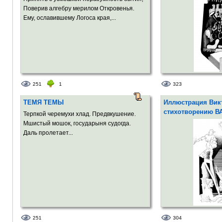
Поверив алгебру мерилом Откровенья.
Ему, ославившему Логоса края,...
251
1
323
ТЕМЯ ТЕМЫ
Иллюстрация Викт
стихотворению В
Терпкой черемухи хлад. Предвкушение.
Мшистый мошок, государыня судогда.
Даль пролетает...
251
304