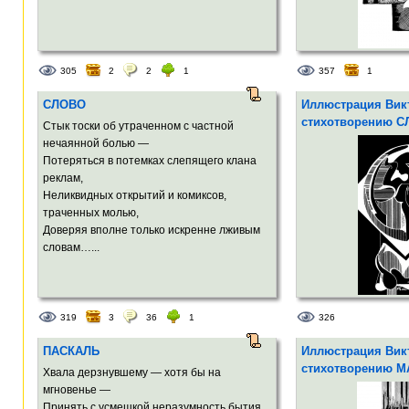
305
2
2
1
357
1
СЛОВО
Иллюстрация Викт
стихотворению 
Стык тоски об утраченном с частной
нечаянной болью —
Потеряться в потемках слепящего клана
реклам,
Неликвидных открытий и комиксов,
траченных молью,
Доверяя вполне только искренне лживым
словам…...
319
3
36
1
326
ПАСКАЛЬ
Иллюстрация Викт
стихотворению 
Хвала дерзнувшему — хотя бы на
мгновенье —
Принять с усмешкой неразумность бытия,