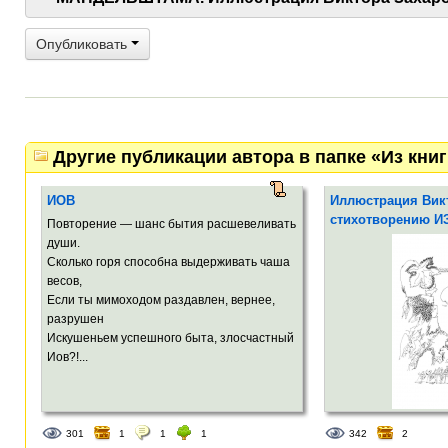
Опубликовать
Другие публикации автора в папке «Из к
ИОВ
Иллюстрация Викт
стихотворению И
Повторение — шанс бытия расшевеливать
души.
Сколько горя способна выдерживать чаша
весов,
Если ты мимоходом раздавлен, вернее,
разрушен
Искушеньем успешного быта, злосчастный
Иов?!...
301
1
1
1
342
2