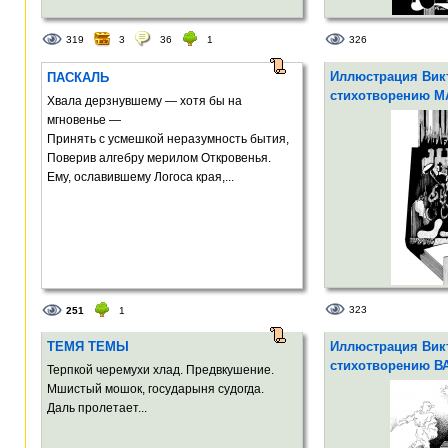
319
3
36
1
326
Иллюстрация Викт
ПАСКАЛЬ
стихотворению 
Хвала дерзнувшему — хотя бы на
мгновенье —
Принять с усмешкой неразумность бытия,
Поверив алгебру мерилом Откровенья.
Ему, ославившему Логоса края,...
323
251
1
ТЕМЯ ТЕМЫ
Иллюстрация Викт
стихотворению В
Терпкой черемухи хлад. Предвкушение.
Мшистый мошок, государыня судогда.
Даль пролетает...