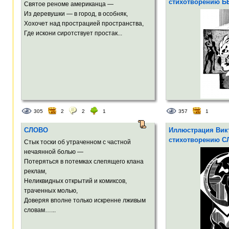
стихотворению 
Святое реноме американца —
Из деревушки — в город, в особняк,
Хохочет над прострацией пространства,
Где искони сиротствует простак...
305
2
2
1
357
1
СЛОВО
Иллюстрация Викт
стихотворению 
Стык тоски об утраченном с частной
нечаянной болью —
Потеряться в потемках слепящего клана
реклам,
Неликвидных открытий и комиксов,
траченных молью,
Доверяя вполне только искренне лживым
словам…...